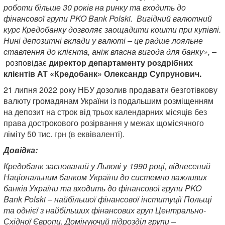
роботи більше 30 років на ринку та входить до
фінансової групи
PKO
Bank
Polski
. Вигідний валютний
курс Кредобанку дозволяє заощадити кошти при купівлі.
Нині депозитні вклади у валюті – це радше лояльне
ставлення до клієнта, аніж власна вигода для банку»,
–
розповідає
директор департаменту роздрібних
клієнтів
АТ «Кредобанк» Олександр Супрунович.
21 липня 2022 року НБУ дозолив продавати безготівкову
валюту громадянам України із подальшим розміщенням
на депозит на строк від трьох календарних місяців без
права дострокового розірвання у межах щомісячного
ліміту 50 тис. грн (в еквіваленті).
Довідка:
Кредобанк заснований у Львові у 1990 році, віднесений
Національним банком України до системно важливих
банків України та входить до фінансової групи PKO
Bank Polski – найбільшої фінансової інституції Польщі
та однієї з найбільших фінансових груп Центрально-
Східної Європи. Домінуючий підрозділ групи –