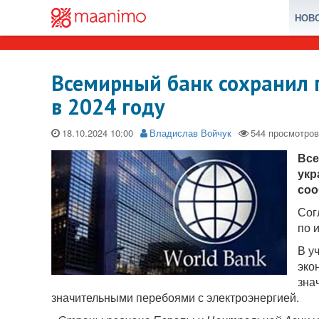
НОВ
Всемирный банк сохранил 
в 2024 году
18.10.2024
Владислав Войчук
Все
укр
соо
Сог
по 
В у
эко
зна
значительными перебоями с электроэнергией.