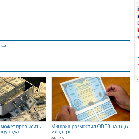
ться
.