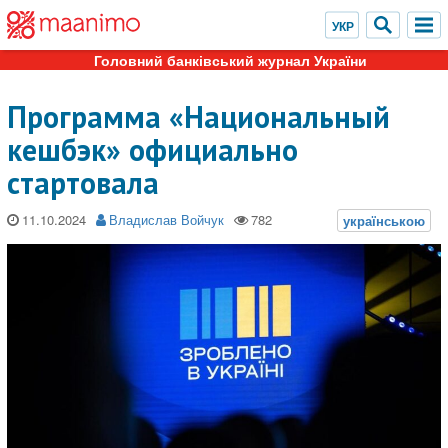
Головний банківський журнал України
Программа «Национальный
кешбэк» официально
стартовала
11.10.2024
Владислав Войчук