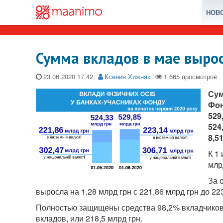
НОВ
Сумма вкладов в мае выро
23.06.2020
Ксения Хижняк
Сум
Фон
529
524
8,5
К 1
млр
За 
выросла на 1,28 млрд грн с 221,86 млрд грн до 223
Полностью защищены средства 98,2% вкладчиков
вкладов, или 218,5 млрд грн.