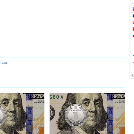
ться
.