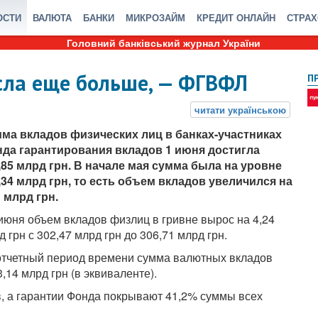
ОСТИ
ВАЛЮТА
БАНКИ
МИКРОЗАЙМ
КРЕДИТ ОНЛАЙН
СТРА
Головний банківський журнал України
сла еще больше, — ФГВФЛ
П
ма вкладов физических лиц в банках-участниках
да гарантирования вкладов 1 июня достигла
,85 млрд грн. В начале мая сумма была на уровне
,34 млрд грн, то есть объем вкладов увеличился на
1 млрд грн.
 июня объем вкладов физлиц в гривне вырос на 4,24
д грн с 302,47 млрд грн до 306,71 млрд грн.
отчетный период времени сумма валютных вкладов
,14 млрд грн (в эквиваленте).
, а гарантии Фонда покрывают 41,2% суммы всех