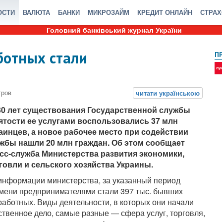
ОСТИ
ВАЛЮТА
БАНКИ
МИКРОЗАЙМ
КРЕДИТ ОНЛАЙН
СТРА
Головний банківський журнал України
ботных стали
П
30 лет существования Государственной службы
ятости ее услугами воспользовались 37 млн
аинцев, а новое рабочее место при содействии
жбы нашли 20 млн граждан. Об этом сообщает
сс-служба Министерства развития экономики,
говли и сельского хозяйства Украины.
информации министерства, за указанный период
мени предпринимателями стали 397 тыс. бывших
работных. Виды деятельности, в которых они начали
ственное дело, самые разные — сфера услуг, торговля,