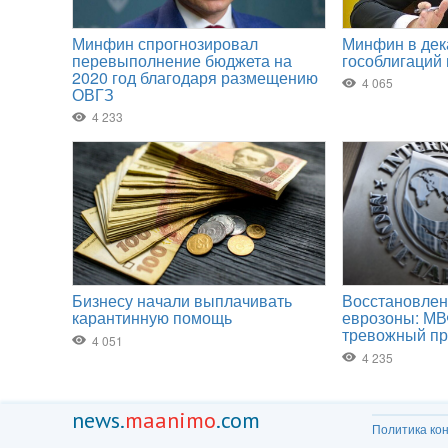
news.
maanimo
.com
Политика ко