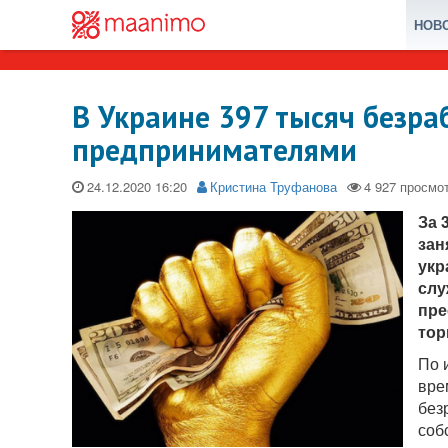
НОВ
В Украине 397 тысяч безра
предпринимателями
24.12.2020
Кристина Труфанова
За 
зан
укр
слу
пре
тор
По 
вре
без
соб