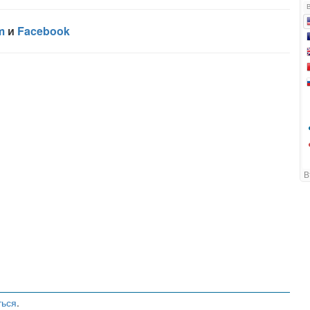
ться
.