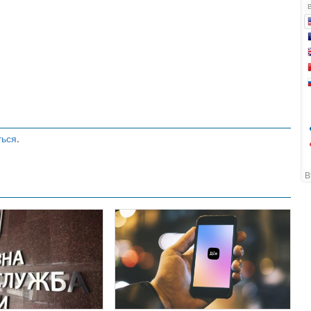
ться
.