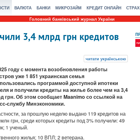
ОСТИ
ВАЛЮТА
БАНКИ
МИКРОЗАЙМ
КРЕДИТ ОНЛАЙН
СТРА
Головний банківський журнал України
чили 3,4 млрд грн кредитов
П
025 году с момента возобновления работы
стров уже 1 851 украинская семья
пользовались программой доступной ипотеки
еля и получили кредиты на жилье более чем на 3,4
д грн. Об этом сообщает Maanimo со ссылкой на
сс-службу Минэкономики.
астности, за прошлую неделю выдано 119 кредитов на
 млн грн, среди которых кредиты под 3% получили: 49
к; 1 ученый.
венного жилья; 10 ВПЛ; 2 ветерана.