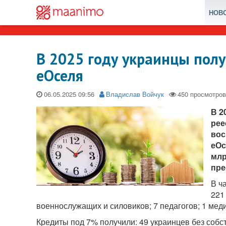
НОВ
В 2025 году украинцы полу
еОселя
06.05.2025
Владислав Войчук
В 2
рее
вос
еОс
млр
пре
В ч
221
военнослужащих и силовиков; 7 педагогов; 1 меди
Кредиты под 7% получили: 49 украинцев без собст