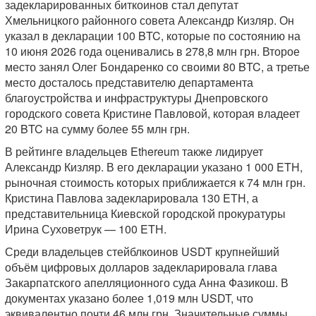
задекларированных биткоинов стал депутат
Хмельницкого районного совета Александр Кизляр. Он
указал в декларации 100 BTC, которые по состоянию на
10 июня 2026 года оценивались в 278,8 млн грн. Второе
место занял Олег Бондаренко со своими 80 BTC, а третье
место досталось представителю департамента
благоустройства и инфраструктуры Днепровского
городского совета Кристине Павловой, которая владеет
20 BTC на сумму более 55 млн грн.
В рейтинге владельцев Ethereum также лидирует
Александр Кизляр. В его декларации указано 1 000 ETH,
рыночная стоимость которых приближается к 74 млн грн.
Кристина Павлова задекларировала 130 ETH, а
представительница Киевской городской прокуратуры
Ирина Суховетрук — 100 ETH.
Среди владельцев стейблкоинов USDT крупнейший
объём цифровых долларов задекларировала глава
Закарпатского апелляционного суда Анна Фазикош. В
документах указано более 1,019 млн USDT, что
эквивалентно почти 46 млн грн. Значительные суммы