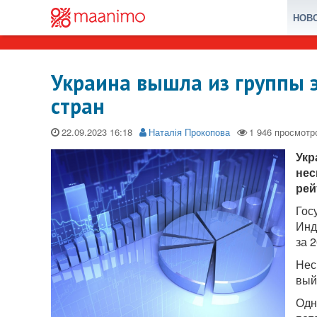
НОВ
Украина вышла из группы 
стран
22.09.2023
Наталія Прокопова
Укр
нес
рей
Гос
Инд
за 2
Нес
вый
Одн