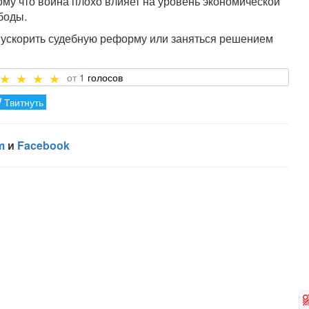
ому что война плохо влияет на уровень экономической
боды.
м ускорить судебную реформу или заняться решением
1