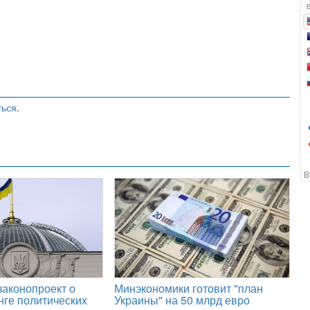
ться
.