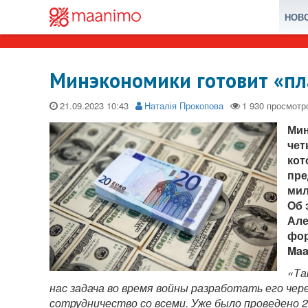
НОВ
Минэкономики готовит «пл
21.09.2023
Наталія Прокопова
Мин
чет
кот
пре
мил
Об 
Але
фор
Maa
«Та
нас задача во время войны разработать его чер
сотрудничество со всеми. Уже было проведено 23