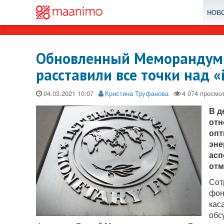
НОВ
Обновленный Меморандум
расставили все точки над «
04.03.2021
Кристина Труфанова
В д
отн
опт
эне
асп
отм
Сот
фон
кас
обс