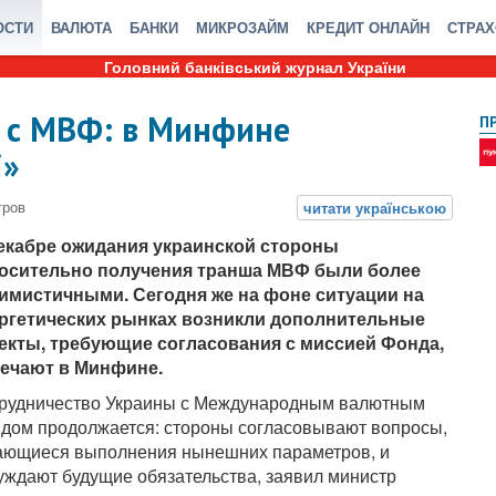
ОСТИ
ВАЛЮТА
БАНКИ
МИКРОЗАЙМ
КРЕДИТ ОНЛАЙН
СТРА
Головний банківський журнал України
 с МВФ: в Минфине
П
і»
екабре ожидания украинской стороны
осительно получения транша МВФ были более
имистичными. Сегодня же на фоне ситуации на
ргетических рынках возникли дополнительные
екты, требующие согласования с миссией Фонда,
ечают в Минфине.
рудничество Украины с Международным валютным
дом продолжается: стороны согласовывают вопросы,
ающиеся выполнения нынешних параметров, и
уждают будущие обязательства, заявил министр