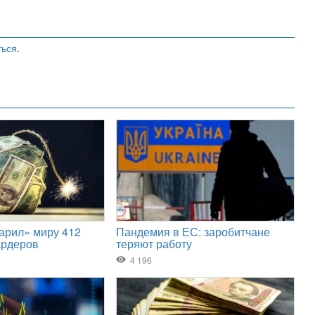
ться
.