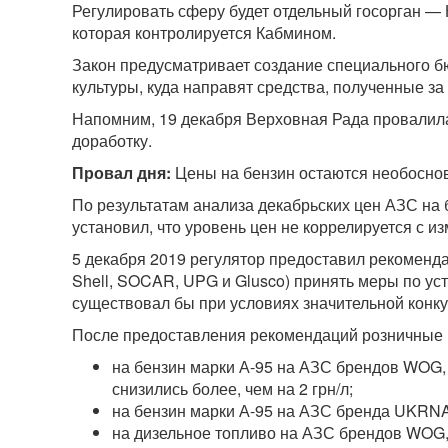
Регулировать сферу будет отдельный госорган — 
которая контролируется Кабмином.
Закон предусматривает создание специального б
культуры, куда направят средства, полученные з
Напомним, 19 декабря Верховная Рада провалила 
доработку.
Провал дня:
Цены на бензин остаются необосно
По результатам анализа декабрьских цен АЗС на 
установил, что уровень цен не коррелируется с 
5 декабря 2019 регулятор предоставил рекомен
Shell, SOCAR, UPG и Glusco) принять меры по ус
существовал бы при условиях значительной конку
После предоставления рекомендаций розничные ц
на бензин марки А-95 на АЗС брендов WOG
снизились более, чем на 2 грн/л;
на бензин марки А-95 на АЗС бренда UKRNAF
на дизельное топливо на АЗС брендов WOG,