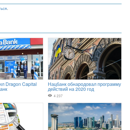
ться
.