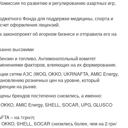
Комиссия по развитию и регулированию азартных игр,
юджетного Фонда для поддержки медицины, спорта и
а счет оформления лицензий.
законопроект об игорном бизнесе и отправила его на
ванно высокими
бензин и топливо, Антимонопольный комитет
изменениями факторов, влияющих на их формирование.
дации сетям АЗС (WOG, OKKO, UKRNAFTA, AMIC Energy,
тановлению розничных цен на уровне, который
ренции на рынке.
ены брендов постепенно снизились, а именно:
, OKKO, AMIC Energy, SHELL, SOCAR, UPG, GLUSCO
TA – на 1грн/л;
 OKKO, SHELL, SOCAR снизились более, чем на 2 грн/