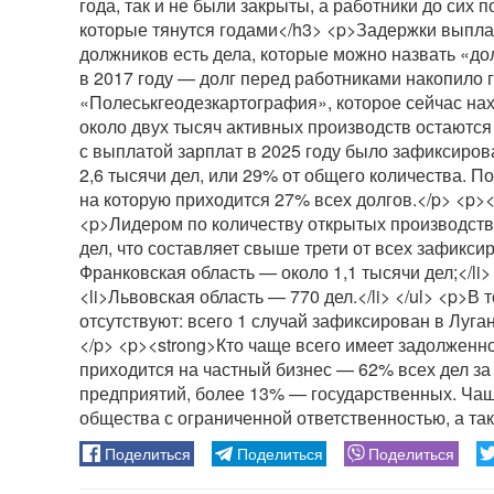
года, так и не были закрыты, а работники до сих 
которые тянутся годами</h3> <p>Задержки выплат
должников есть дела, которые можно назвать «д
в 2017 году — долг перед работниками накопило
«Полеськгеодезкартография», которое сейчас на
около двух тысяч активных производств остаются
с выплатой зарплат в 2025 году было зафиксиро
2,6 тысячи дел, или 29% от общего количества. По
на которую приходится 27% всех долгов.</p> <p>
<p>Лидером по количеству открытых производств
дел, что составляет свыше трети от всех зафикси
Франковская область — около 1,1 тысячи дел;</li>
<li>Львовская область — 770 дел.</li> </ul> <p>В
отсутствуют: всего 1 случай зафиксирован в Луга
</p> <p><strong>Кто чаще всего имеет задолженн
приходится на частный бизнес — 62% всех дел за
предприятий, более 13% — государственных. Чащ
общества с ограниченной ответственностью, а т