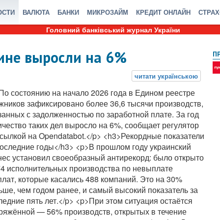
ОСТИ
ВАЛЮТА
БАНКИ
МИКРОЗАЙМ
КРЕДИТ ОНЛАЙН
СТРА
Головний банківський журнал України
аине выросли на 6%
П
По состоянию на начало 2026 года в Едином реестре
жников зафиксировано более 36,6 тысячи производств,
занных с задолженностью по заработной плате. За год
ичество таких дел выросло на 6%, сообщает регулятор
ссылкой на Opendatabot.</p> <h3>Рекордные показатели
последние годы</h3> <p>В прошлом году украинский
нес установил своеобразный антирекорд: было открыто
74 исполнительных производства по невыплате
плат, которые касались 488 компаний. Это на 30%
ьше, чем годом ранее, и самый высокий показатель за
ледние пять лет.</p> <p>При этом ситуация остаётся
ряжённой — 56% производств, открытых в течение