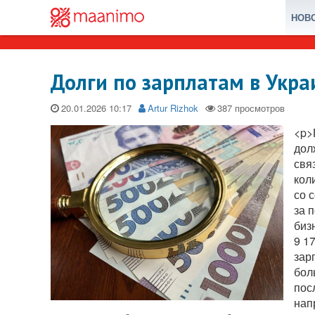
НОВ
Долги по зарплатам в Укр
20.01.2026
Artur Rizhok
<p>
дол
свя
кол
со 
за 
биз
9 1
зар
бол
пос
нап