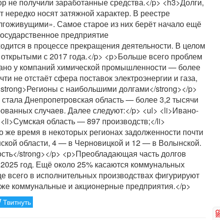
пор не получили заработанные средства.</p> <h3>Долги,
 нередко носят затяжной характер. В реестре
олгоживущими». Самое старое из них берёт начало ещё
 государственное предприятие
ходится в процессе прекращения деятельности. В целом
 открытыми с 2017 года.</p> <p>Больше всего проблем
вано у компаний химической промышленности — более
чти не отстаёт сфера поставок электроэнергии и газа,
<strong>Регионы с наибольшими долгами</strong></p>
 стала Днепропетровская область — более 3,2 тысячи
рованных случаев. Далее следуют:</p> <ul> <li>Ивано-
 <li>Сумская область — 897 производств;</li>
 то же время в некоторых регионах задолженности почти
нской области, 4 — в Черновицкой и 12 — в Волынской.
ость</strong></p> <p>Преобладающая часть долгов
 2025 год. Ещё около 25% касаются коммунальных
е всего в исполнительных производствах фигурируют
акже коммунальные и акционерные предприятия.</p>