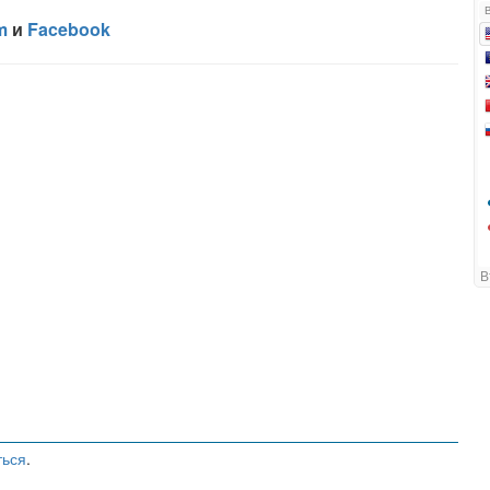
ться
.