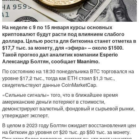
На неделе с 9 по 15 января курсы основных
криптовалют будут расти под влиянием слабого
доллара. Целью роста для биткоина станет отметка в
$17,7 тыс. за монету, для «эфира» – около $1500.
Такой прогноз дал аналитик компании Esperio
Александр Болтян, сообщает Maanimo.
По состоянию на 18:30 понедельника BTC торговался на
уровне $17,2 тыс., тогда как ETH стоил $1,3 тыс.,
свидетельствуют данные CoinMarketCap
.
«Сильные сигналы» того, что в ближайшее время
американские деньги потеряют в стоимости,
демонстрируют валютный, фондовый и сырьевой рынки,
утверждает эксперт.
В целом в 2023 году Болтян ожидает восстановления цен
на биткоин до уровня от $20 тыс. до $50 тыс. за монету.
При этом более вероятно, считает он, что рост начнется