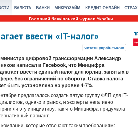
ОСТИ
ВАЛЮТА
БАНКИ
МИКРОЗАЙМ
КРЕДИТ ОНЛАЙН
СТРА
Головний банківський журнал України
агает ввести «IT-налог»
П
министра цифровой трансформации Александр
няков написал в Facebook, что Минцифра
длагает ввести единый налог для юрлиц, занятых в
сфере, без ограничений по обороту. Ставка налога
ет быть установлена на уровне 4-7%.
ентябре предлагалось создать пятую группу ФЛП для IT-
циалистов, однако и рынок, и эксперты негативно
приняли эту инициативу, так что Минцифра придумала
тернативный вариант.
т компании, которые отвечают таким требованиям: