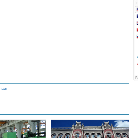
ться
.