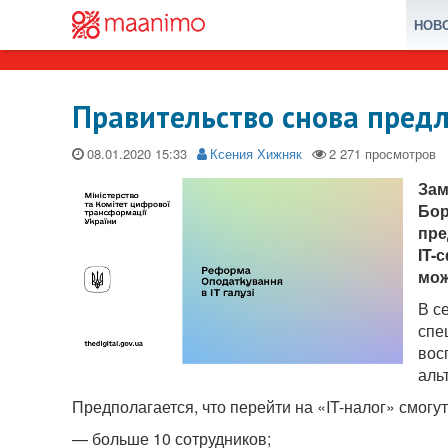
НОВ
Правительство снова предл
08.01.2020
Ксения Хижняк
Зам
Бор
пре
IT-
мож
В с
спе
вос
аль
Предполагается, что перейти на «IT-налог» смогу
— больше 10 сотрудников;