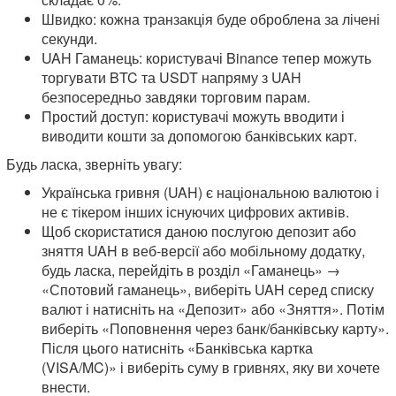
Швидко: кожна транзакція буде оброблена за лічені
секунди.
UAH Гаманець: користувачі Binance тепер можуть
торгувати BTC та USDT напряму з UAH
безпосередньо завдяки торговим парам.
Простий доступ: користувачі можуть вводити і
виводити кошти за допомогою банківських карт.
Будь ласка, зверніть увагу:
Українська гривня (UAH) є національною валютою і
не є тікером інших існуючих цифрових активів.
Щоб скористатися даною послугою депозит або
зняття UAH в веб-версії або мобільному додатку,
будь ласка, перейдіть в розділ «Гаманець» →
«Спотовий гаманець», виберіть UAH серед списку
валют і натисніть на «Депозит» або «Зняття». Потім
виберіть «Поповнення через банк/банківську карту».
Після цього натисніть «Банківська картка
(VISA/MC)» і виберіть суму в гривнях, яку ви хочете
внести.