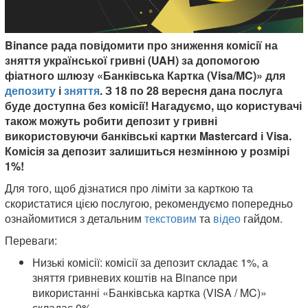
Binance рада повідомити про зниження комісії на
зняття української гривні (UAH) за допомогою
фіатного шлюзу «Банківська Картка (Visa/MC)» для
депозиту
і
зняття
. З 18 по 28 вересня дана послуга
буде доступна без комісії! Нагадуємо, що користувачі
також можуть робити депозит у гривні
використовуючи банківські картки Mastercard і Visa.
Комісія за депозит залишиться незмінною у розмірі
1%!
Для того, щоб дізнатися про ліміти за карткою та
скористатися цією послугою, рекомендуємо попередньо
ознайомитися з детальним
текстовим
та
відео
гайдом.
Переваги:
Низькі комісії: комісії за депозит складає 1%, а
зняття гривневих коштів на Binance при
використанні «Банківська картка (VISA / MC)»
складає 0%.