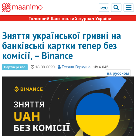
Головний банківський журнал України
Зняття української гривні на
банківські картки тепер без
комісії, – Binance
18.09.2020
Тетяна Гаркуша