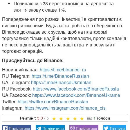
Починаючи з 28 вересня комісія на депозит та
зняття знову складе 1%.
Попередження про ризики: Інвестиції в криптовалюти є
високо ризиковими. Будь ласка, робіть їх з обережністю.
Binance докладає всіх зусиль, щоб на платформі
торгувалися тільки надійні криптовалюти, проте компанія
не несе відповідальність за ваші втрати в результаті
торгових операцій.
Приєднуйтесь до Binance:
Новинний канал:
https://t.me/binance_ru
RU Telegram:
https://t.me/BinanceRussian
UA Telegram:
https://t.me/BinanceUkrainian
RU Facebook:
https://www.facebook.com/BinanceRussia
UA Facebook:
https://www.facebook.com/BinanceUkraine
Twitter:
https://twitter.com/BinanceRussian
Instagram:
https://www.instagram.com/binance_cis
5,0
1