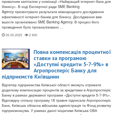
приватним капіталом у номінації «Найкращий інтернет-банк для
бізнесу». В ході Експертної ради SME Banking
Agency презентувало результати міжнародного дослідження
ефективності інтернет-банків для бізнесу. Дослідження вже
вшосте організовано SME Banking Agency. В процесі його
проведення було проаналізовано …
25.05.2023
Повна компенсація процентної
ставки за програмою
«Доступні кредити 5-7-9%» в
Агропросперіс Банку для
підприємств Київщини
Відтепер підприємства Київської області зможуть отримати
додаткову компенсацію процентів за кредитами в Агропросперіс
Банку в рамках державної програми «Доступні кредити 5-7-9%».
Відповідну спільну програму 18 травня підписали Агропросперіс
Банк, Київська обласна військова адміністрація та Фонд розвитку
підприємництва. У рамках даної ініціативи Київська ОВА