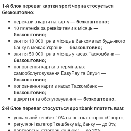
1-й блок переваг картки sport чорна стосується
безкоштовно:
перекази з карти на карту —
безкоштовно;
10 платежів за реквізитами в місяць —
безкоштовно;
зняття 10 000 грн в місяць в банкоматах будь-якого
банку в межах України —
безкоштовно;
зняття 50 000 грн в місяць у касах Таскомбанк —
безкоштовно;
поповнення картки в терміналах
самообслуговування EasyPay та City24 —
безкоштовно;
поповнення карти в касах Таскомбанк —
безкоштовно;
відкриття та обслуговування —
безкоштовно.
2-й блок переваг стосується sportbank
платить вам
:
унікальний кешбек 10% на всю категорію «Спорт»;
регулярні категорії кешбеку від банку — до 3%;
партнерські категорії кешбеку — до 20%;