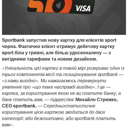
Sportbank запустив нову картку для клієнтів sport
чорна. Фактично клієнт отримує дебетову картку
sport біла у гривні, але більш удосконалену — з
вигідними тарифами та новим дизайном.
«Унікальність цієї картки в повній мірі розкриває один із
трьох компонентів місії та позиціонування sportbank —
«з нами вигідно». Ми намагаємось перевернути
уявлення про «що таке насправді вигідно». І це —
картка, за користування якою не ви платите банку, а
банк платить вам,
— підкреслює
Михайло Стрижко,
СЕО
sportbank.
—
Середньостатистичне
користування цією карткою зводиться до двох
категорії: або безкоштовно, або sportbank платить
вам»
.