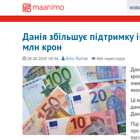
НОВ
Данія збільшує підтримку і
млн крон
28.08.2025
Artur Rizhok
Дан
кро
інв
еко
Ці 
дан
Дан
Під
про
пог