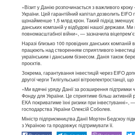
«Візит у Данію розпочинається з важливого кроку
України. Цей гарантійний капітал дозволить EIFO п
щонайменше 1,5 млрд крон. Такий підхід зменшує р
данських компаній у відбудові нашої держави. Ми 
повномасштабної війни», — зазначила віцепрем’
Наразі близько 100 провідних данських компаній в
працюють над створенням сприятливого інвестиці
українським і данським бізнесом. Данія також бер
проєктів.
Зокрема, гарантування інвестицій через EIFO доп
другої черги Тилігульської вітроелектростанції, щ
«Ми вдячні уряду Данії за розширення підтримки 
Фонду для України. Це сприятиме більш активній р
ЕКА покриватиме їхні ризики при інвестуванні», — 
господарства України Олексій Соболев.
Міністр підприємництва Данії Мортен Бедскоу підк
з Україною та продовжує підтримувати її.