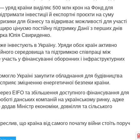
 — уряд країни виділяє 500 млн крон на Фонд для
ідтримати інвестиції й експортні проєкти на суму
изики для бізнесу та відкриває можливості для участі
щиро цінуємо постійну підтримку Данії з перших днів
єрка Юлія Свириденко.
же інвестують в Україну. Уряди обох країн активно
йного середовища та підтримкою співпраці між
е участь у фінансуванні оборонних і інфраструктурних
омогло Україні закупити обладнання для будівництва
о сприяє зміцненню енергетичної безпеки країни.
через EIFO та збільшення доступного фінансування для
оботі данських компаній на українському ринку, адже
додав Міністр економіки, довкілля та сільського
реслив, що країна від самого початку війни стоїть поруч