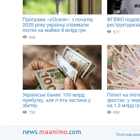
news.
maanimo
.com
Політика кон