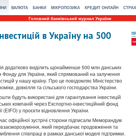
ИНИ
ВАЛЮТА
БАНКИ
МІКРОПОЗИКА
КРЕДИТ ОНЛАЙН
СТРА
Головний банківський журнал України
нвестицій в Україну на 500
П
ія додатково виділить щонайменше 500 млн данських
н Фонду для України, який спрямований на залучення
естицій у нашу країну. Про це повідомляє Міністерство
номіки, довкілля та сільського господарства України.
кошти будуть використані для гарантування інвестицій
ських компаній через Експортно-інвестиційний фонд
ії (EIFO) у проєкти відновлення України.
 час офіційної зустрічі сторони підписали Меморандум
 взаєморозуміння, який передбачає продовження та
либлення співпраці в рамках данської моделі підтримки.