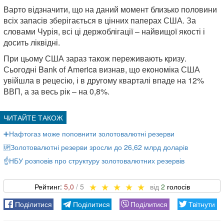
Варто відзначити, що на даний момент близько половини
всіх запасів зберігається в цінних паперах США. За
словами Чурія, всі ці держоблігації – найвищої якості і
досить ліквідні.
При цьому США зараз також переживають кризу.
Сьогодні Bank of America визнав, що економіка США
увійшла в рецесію, і в другому кварталі впаде на 12%
ВВП, а за весь рік – на 0,8%.
➕Нафтогаз може поповнити золотовалютні резерви
🆙Золотовалютні резерви зросли до 26,62 млрд доларів
☝️НБУ розповів про структуру золотовалютних резервів
5,0
2