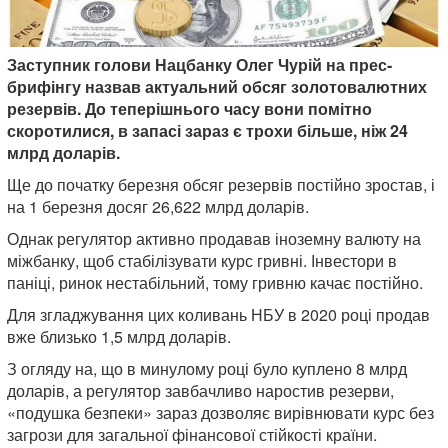
Заступник голови Нацбанку Олег Чурій на прес-
брифінгу назвав актуальний обсяг золотовалютних
резервів. До теперішнього часу вони помітно
скоротилися, в запасі зараз є трохи більше, ніж 24
млрд доларів.
Ще до початку березня обсяг резервів постійно зростав, і
на 1 березня досяг 26,622 млрд доларів.
Однак регулятор активно продавав іноземну валюту на
міжбанку, щоб стабілізувати курс гривні. Інвестори в
паніці, ринок нестабільний, тому гривню качає постійно.
Для згладжування цих коливань НБУ в 2020 році продав
вже близько 1,5 млрд доларів.
З огляду на, що в минулому році було куплено 8 млрд
доларів, а регулятор завбачливо наростив резерви,
«подушка безпеки» зараз дозволяє вирівнювати курс без
загрози для загальної фінансової стійкості країни.