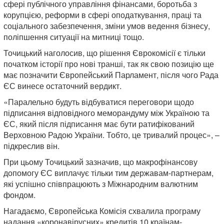
сфері публічного управління фінансами, боротьба з
корупцією, реформи в сфері оподаткування, праці та
соціального забезпечення, зміни умов ведення бізнесу,
поліпшення ситуації на митниці тощо.
Точицький наголосив, що рішення Єврокомісії є тільки
початком історії про нові транші, так як свою позицію ще
має позначити Європейський Парламент, після чого Рада
ЄС винесе остаточний вердикт.
«Паралельно будуть відбуватися переговори щодо
підписання відповідного меморандуму між Україною та
ЄС, який після підписання має бути ратифікований
Верховною Радою України. Тобто, це тривалий процес», –
підкреслив він.
При цьому Точицький зазначив, що макрофінансову
допомогу ЄС виплачує тільки тим державам-партнерам,
які успішно співпрацюють з Міжнародним валютним
фондом.
Нагадаємо, Європейська Комісія схвалила програму
надання «коронавірусних» кредитів 10 країнам-