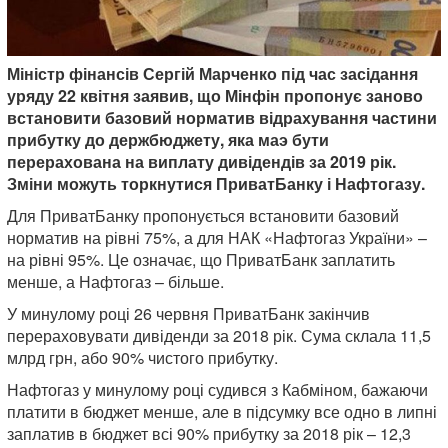
Міністр фінансів Сергій Марченко під час засідання
уряду 22 квітня заявив, що Мінфін пропонує заново
встановити базовий норматив відрахування частини
прибутку до держбюджету, яка маэ бути
перерахована на виплату дивідендів за 2019 рік.
Зміни можуть торкнутися ПриватБанку і Нафтогазу.
Для ПриватБанку пропонується встановити базовий
норматив на рівні 75%, а для НАК «Нафтогаз України» –
на рівні 95%. Це означає, що ПриватБанк заплатить
менше, а Нафтогаз – більше.
У минулому році 26 червня ПриватБанк закінчив
перераховувати дивіденди за 2018 рік. Сума склала 11,5
млрд грн, або 90% чистого прибутку.
Нафтогаз у минулому році судився з Кабміном, бажаючи
платити в бюджет менше, але в підсумку все одно в липні
заплатив в бюджет всі 90% прибутку за 2018 рік – 12,3