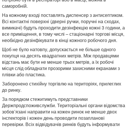
саморобній.
На кожному вході поставлять диспенсер з антисептиком.
Всі контактні поверхні (дверні ручки, поручні на сходах,
вимикачі) будуть проходити дезінфекцію кожні 3 години, а
все приміщення, в тому числі – стаціонарні торгові місця,
необхідно дезінфікувати в кінці кожного робочого дня.
Щоб не було натовпу, допускається не більше одного
покупця на десять квадратних метрів. Між продавцями
відстань має бути не менше трьох метрів, а їх робочі
місця слід обладнати прозорими захисними екранами з
плівки або пластика.
Заборонено стихійну торгівлю на територіях, прилеглих
до ринку.
За порядком стежитимуть представники
Держпродспоживслужби. Територіальні органи відомства
зобов’язані направити на кожен ринок не менше двох
інспекторів і кожен день проводити позапланові
перевірки. Всіх відвідувачів ринків будуть інформувати