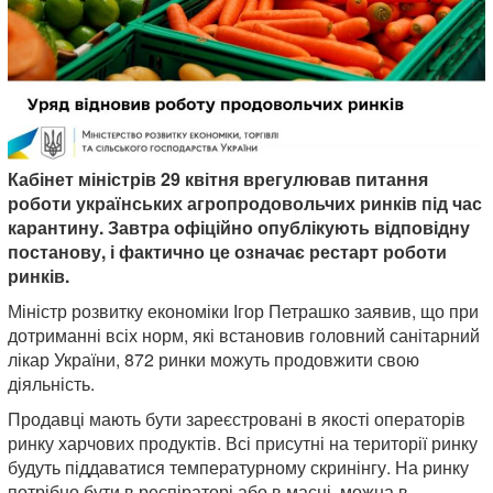
Кабінет міністрів 29 квітня врегулював питання
роботи українських агропродовольчих ринків під час
карантину. Завтра офіційно опублікують відповідну
постанову, і фактично це означає рестарт роботи
ринків.
Міністр розвитку економіки Ігор Петрашко заявив, що при
дотриманні всіх норм, які встановив головний санітарний
лікар України, 872 ринки можуть продовжити свою
діяльність.
Продавці мають бути зареєстровані в якості операторів
ринку харчових продуктів. Всі присутні на території ринку
будуть піддаватися температурному скринінгу. На ринку
потрібно бути в респіраторі або в масці, можна в