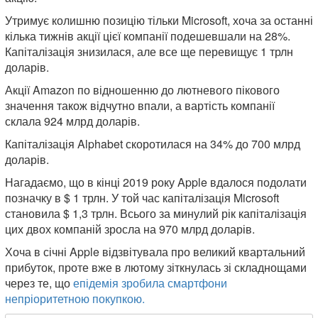
Утримує колишню позицію тільки Microsoft, хоча за останні
кілька тижнів акції цієї компанії подешевшали на 28%.
Капіталізація знизилася, але все ще перевищує 1 трлн
доларів.
Акції Amazon по відношенню до лютневого пікового
значення також відчутно впали, а вартість компанії
склала 924 млрд доларів.
Капіталізація Alphabet скоротилася на 34% до 700 млрд
доларів.
Нагадаємо, що в кінці 2019 року Apple вдалося подолати
позначку в $ 1 трлн. У той час капіталізація Microsoft
становила $ 1,3 трлн. Всього за минулий рік капіталізація
цих двох компаній зросла на 970 млрд доларів.
Хоча в січні Apple відзвітувала про великий квартальний
прибуток, проте вже в лютому зіткнулась зі складнощами
через те, що
епідемія зробила смартфони
непріоритетною покупкою.