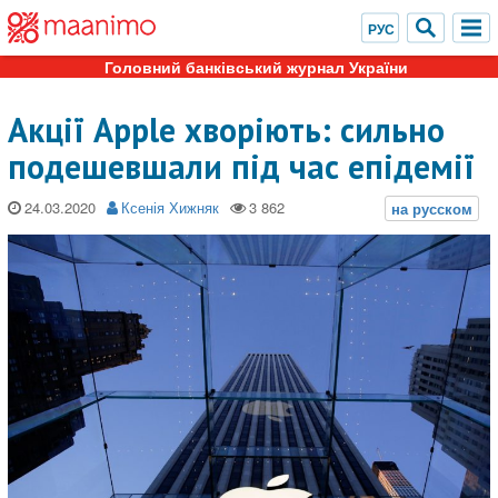
Головний банківський журнал України
Акції Apple хворіють: сильно
подешевшали під час епідемії
24.03.2020
Ксенія Хижняк