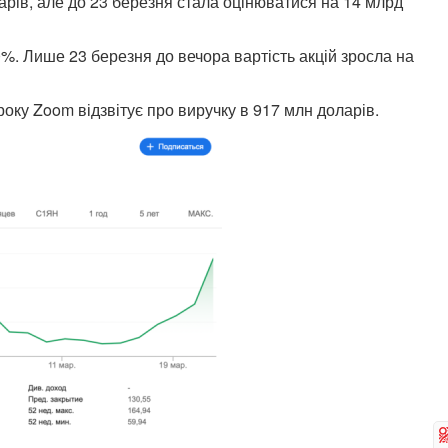
рів, але до 23 березня стала оцінюватися на 14 млрд
40%. Лише 23 березня до вечора вартість акцій зросла на
оку Zoom відзвітує про виручку в 917 млн ​​доларів.