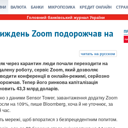
ИНИ
ВАЛЮТА
БАНКИ
МІКРОПОЗИКА
КРЕДИТ ОНЛАЙН
СТРА
Головний банківський журнал України
 тиждень Zoom подорожчав на
П
 як через карантин люди почали переходити на
далену роботу, сервіс Zoom, який дозволяє
водити конференції в онлайн-режимі, серйозно
орожчав. Тепер його ринкова капіталізація
новить 43,3 млрд доларів.
дно з даними Sensor Tower, завантаження додатку Zoom
осли на 109%, пише Bloomberg, хоча й не уточнює, за
й час.
сть мережі, щоб впоратися з безпрецедентним попитом.