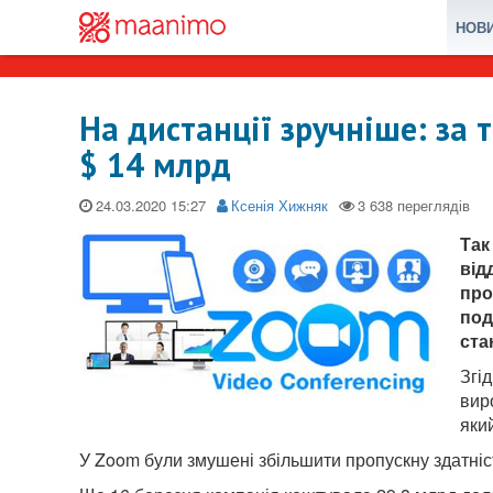
НОВ
На дистанції зручніше: за
$ 14 млрд
24.03.2020
Ксенія Хижняк
Так
від
про
под
ста
Згі
вир
яки
У Zoom були змушені збільшити пропускну здатні