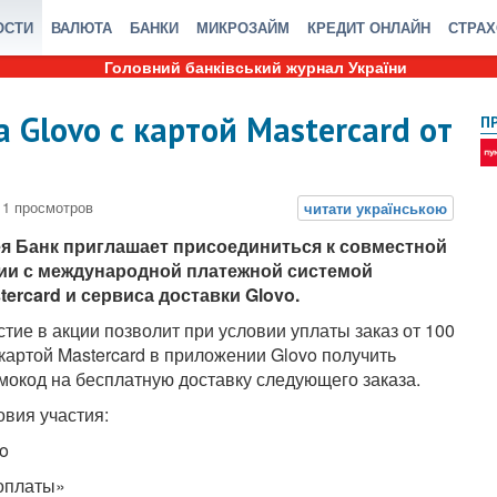
ОСТИ
ВАЛЮТА
БАНКИ
МИКРОЗАЙМ
КРЕДИТ ОНЛАЙН
СТРА
Головний банківський журнал України
 Glovo с картой Mastercard от
П
я Банк приглашает присоединиться к совместной
ии с международной платежной системой
tercard и сервиса доставки Glovo.
стие в акции позволит при условии уплаты заказ от 100
 картой Mastercard в приложении Glovo получить
мокод на бесплатную доставку следующего заказа.
овия участия:
o
 оплаты»