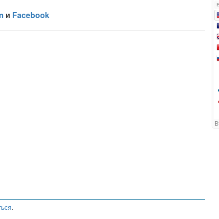
ться
.