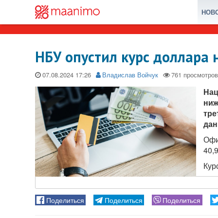
НОВ
НБУ опустил курс доллара 
07.08.2024
Владислав Войчук
Нац
ниж
тре
дан
Офи
40,
Курс