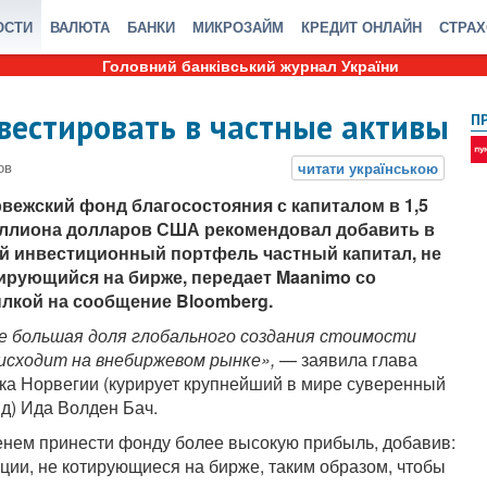
ОСТИ
ВАЛЮТА
БАНКИ
МИКРОЗАЙМ
КРЕДИТ ОНЛАЙН
СТРА
Головний банківський журнал України
вестировать в частные активы
П
вежский фонд благосостояния с капиталом в 1,5
ллиона долларов США рекомендовал добавить в
й инвестиционный портфель частный капитал, не
ирующийся на бирже, передает Maanimo со
лкой на сообщение Bloomberg.
е большая доля глобального создания стоимости
исходит на внебиржевом рынке»,
— заявила глава
ка Норвегии (курирует крупнейший в мире суверенный
д) Ида Волден Бач.
менем принести фонду более высокую прибыль, добавив:
кции, не котирующиеся на бирже, таким образом, чтобы