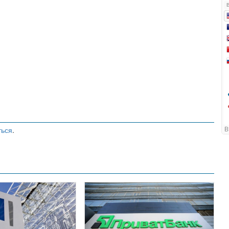
ться
.