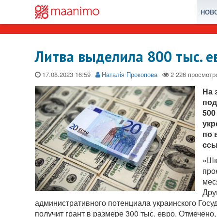
НОВ
Литва выделила 800 тыс. е
17.08.2023
Наталія Прокопова
На 
под
500
укр
по 
ссы
«Шк
про
мес
Дру
административного потенциала украинского Госуд
получит грант в размере 300 тыс. евро. Отмечено