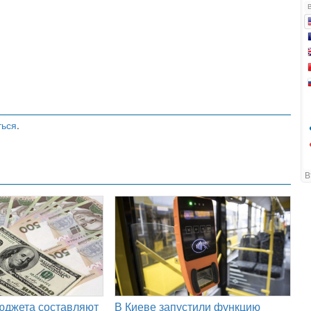
ться
.