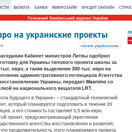
ОСТИ
ВАЛЮТА
БАНКИ
МИКРОЗАЙМ
КРЕДИТ ОНЛАЙН
СТРА
Головний банківський журнал України
вро на украинские проекты
П
заседании Кабинет министров Литвы одобрил
готовку для Украины типового проекта школы за
 тыс. евро, а также выделение 300 тыс. евро на
епление административного потенциала Агентства
восстановлению Украины, передает Maanimo со
лкой на национального вещателя LRT.
ола будущего в Украине» – стандартный технический
ект, который планируется подготовить в течение 20
яцев, а его стоимость составляет 0,5 млн евро.
гой проект, предусматривающий укрепление
арственного агентства восстановления и развития,
, что продолжительность этого планируемого проекта