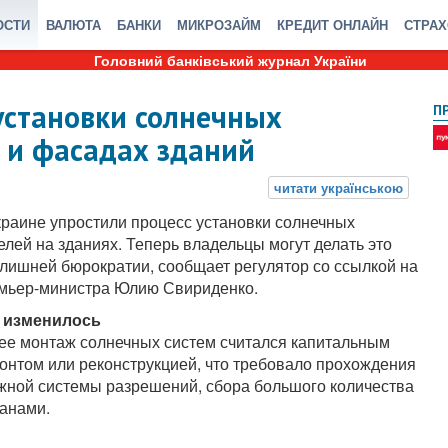
ОСТИ
ВАЛЮТА
БАНКИ
МИКРОЗАЙМ
КРЕДИТ ОНЛАЙН
СТРА
Головний банківський журнал України
установки солнечных
П
 и фасадах зданий
краине упростили процесс установки солнечных
елей на зданиях. Теперь владельцы могут делать это
 лишней бюрократии, сообщает регулятор со ссылкой на
мьер-министра Юлию Свириденко.
 изменилось
ее монтаж солнечных систем считался капитальным
онтом или реконструкцией, что требовало прохождения
жной системы разрешений, сбора большого количества
ганами.