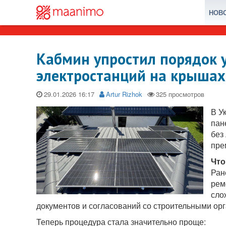
НОВ
Кабмин упростил порядок 
электростанций на крышах
29.01.2026
Artur Rizhok
В У
пан
без
пре
Что
Ран
рем
сло
документов и согласований со строительными ор
Теперь процедура стала значительно проще: