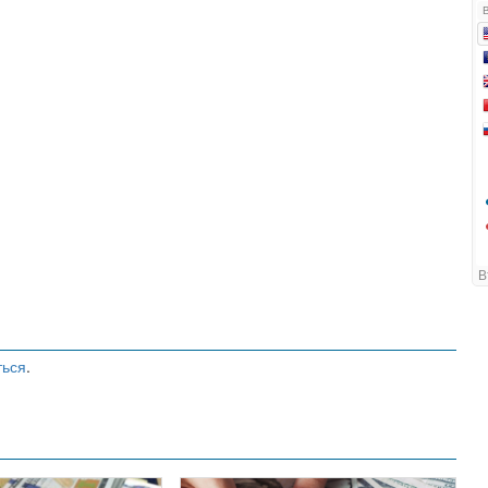
ться
.