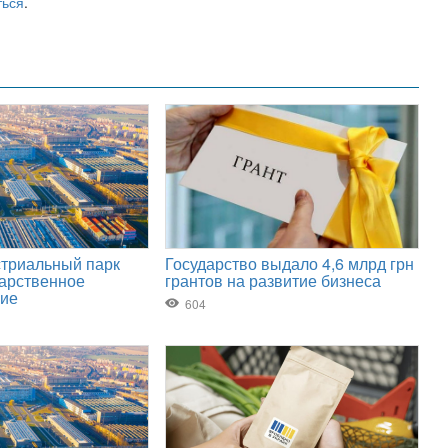
ться
.