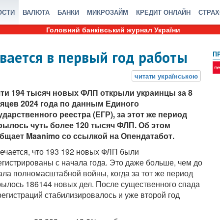
ОСТИ
ВАЛЮТА
БАНКИ
МИКРОЗАЙМ
КРЕДИТ ОНЛАЙН
СТРА
Головний банківський журнал України
ается в первый год работы
П
ти 194 тысяч новых ФЛП открыли украинцы за 8
яцев 2024 года по данным Единого
ударственного реестра (ЕГР), за этот же период
рылось чуть более 120 тысяч ФЛП. Об этом
бщает Maanimo со ссылкой на Опендатабот.
ечается, что 193 192 новых ФЛП были
егистрированы с начала года. Это даже больше, чем до
ала полномасштабной войны, когда за тот же период
рылось 186144 новых дел. После существенного спада
егистраций стабилизировалось и уже второй год