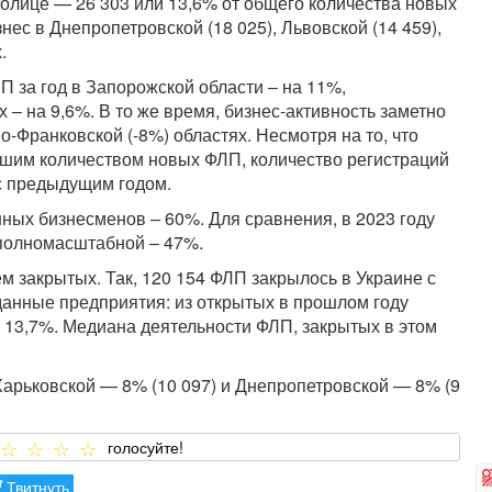
олице — 26 303 или 13,6% от общего количества новых
нес в Днепропетровской (18 025), Львовской (14 459),
.
 за год в Запорожской области – на 11%,
 – на 9,6%. В то же время, бизнес-активность заметно
о-Франковской (-8%) областях. Несмотря на то, что
ьшим количеством новых ФЛП, количество регистраций
 с предыдущим годом.
ных бизнесменов – 60%. Для сравнения, в 2023 году
д полномасштабной – 47%.
ем закрытых. Так, 120 154 ФЛП закрылось в Украине с
данные предприятия: из открытых в прошлом году
— 13,7%. Медиана деятельности ФЛП, закрытых в этом
Харьковской — 8% (10 097) и Днепропетровской — 8% (9