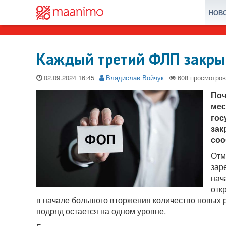
НОВ
Каждый третий ФЛП закрыв
02.09.2024
Владислав Войчук
Поч
мес
гос
зак
соо
Отм
зар
нач
отк
в начале большого вторжения количество новых р
подряд остается на одном уровне.