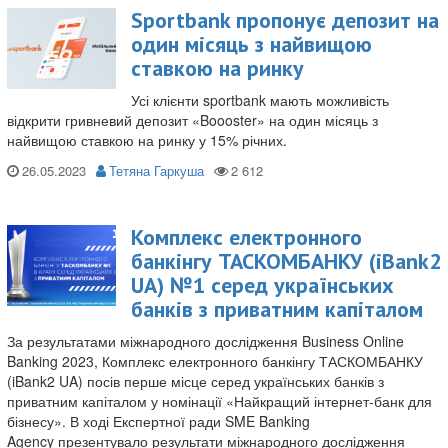
Sportbank пропонує депозит на
один місяць з найвищою
ставкою на ринку
Усі клієнти sportbank мають можливість
відкрити гривневий депозит «Boooster» на один місяць з
найвищою ставкою на ринку у 15% річних.
26.05.2023
Тетяна Гаркуша
Комплекс електронного
банкінгу ТАСКОМБАНКУ (iBank2
UA) №1 серед українських
банків з приватним капіталом
За результатами міжнародного дослідження Business Online
Banking 2023, Комплекс електронного банкінгу ТАСКОМБАНКУ
(iBank2 UA) посів перше місце серед українських банків з
приватним капіталом у номінації «Найкращий інтернет-банк для
бізнесу». В ході Експертної ради SME Banking
Agency презентувало результати міжнародного дослідження