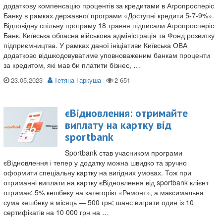
додаткову компенсацію процентів за кредитами в Агропросперіс
Банку в рамках державної програми «Доступні кредити 5-7-9%».
Відповідну спільну програму 18 травня підписали Агропросперіс
Банк, Київська обласна військова адміністрація та Фонд розвитку
підприємництва. У рамках даної ініціативи Київська ОВА
додатково відшкодовуватиме уповноваженим банкам проценти
за кредитом, які мав би платити бізнес, …
23.05.2023
Тетяна Гаркуша
єВідновлення: отримайте
виплату на картку від
sportbank
Sportbank став учасником програми
єВідновлення і тепер у додатку можна швидко та зручно
оформити спеціальну картку на вигідних умовах. Тож при
отриманні виплати на картку єВідновлення від sportbank клієнт
отримає: 5% кешбеку на категорію «Ремонт», а максимальна
сума кешбеку в місяць — 500 грн; шанс виграти один із 10
сертифікатів на 10 000 грн на …