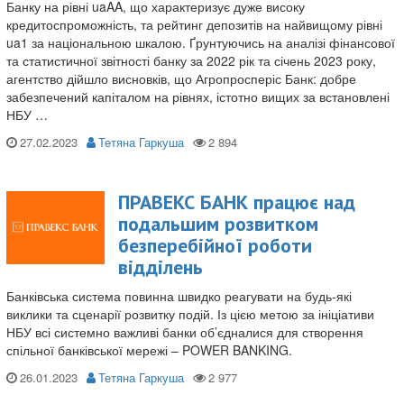
Банку на рівні uaAA, що характеризує дуже високу
кредитоспроможність, та рейтинг депозитів на найвищому рівні
ua1 за національною шкалою. Ґрунтуючись на аналізі фінансової
та статистичної звітності банку за 2022 рік та січень 2023 року,
агентство дійшло висновків, що Агропросперіс Банк: добре
забезпечений капіталом на рівнях, істотно вищих за встановлені
НБУ …
27.02.2023
Тетяна Гаркуша
ПРАВЕКС БАНК працює над
подальшим розвитком
безперебійної роботи
відділень
Банківська система повинна швидко реагувати на будь-які
виклики та сценарії розвитку подій. Із цією метою за ініціативи
НБУ всі системно важливі банки об’єдналися для створення
спільної банківської мережі – POWER BANKING.
26.01.2023
Тетяна Гаркуша