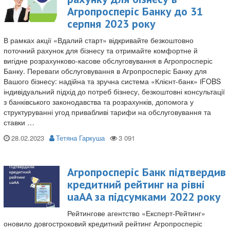
Агропросперіс Банку до 31
серпня 2023 року
В рамках акції «Вдалий старт» відкривайте безкоштовно
поточний рахунок для бізнесу та отримайте комфортне й
вигідне розрахунково-касове обслуговування в Агропросперіс
Банку. Переваги обслуговування в Агропросперіс Банку для
Вашого бізнесу: надійна та зручна система «Клієнт-банк» iFOBS
індивідуальний підхід до потреб бізнесу, безкоштовні консультації
з банківського законодавства та розрахунків, допомога у
структуруванні угод привабливі тарифи на обслуговування та
ставки …
28.02.2023
Тетяна Гаркуша
Агропросперіс Банк підтвердив
кредитний рейтинг на рівні
uaAA за підсумками 2022 року
Рейтингове агентство «Експерт-Рейтинг»
оновило довгостроковий кредитний рейтинг Агропросперіс