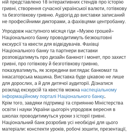
ній представлено 18 інтерактивних стендів про історію
гривні, створення сучасної української валюти, готівкову
та безготівкову гривню. Аудіогід до виставки записаний
не професійними дикторами, а фахівцями центробанку.
Упродовж наступного місяця гіди «Музею грошей»
Національного банку проводитимуть безкоштовні
екскурсії та квести для відвідувачів. Фахівці
Національного банку та партнери виставки
розповідатимуть про дизайн банкнот і монет, про захист
гривні, про готівкову й безготівкову гривню,
показуватимуть, як зсередини виглядає банкомат та
інкасаторська машина. Виставка буде цікавою не лише
для дорослих, а й для дитячої аудиторії. Дізнатися
розклад екскурсій та квестів можна
наспеціальному
інформаційному порталі Національного банку
.
Крім того, завдяки підтримці та сприянню Міністерства
освіти і науки України цьогоріч упродовж вересня в
школах проводитимуться уроки з історії гривні.
Національний банк розробив усі необхідні для цього
матеріали: конспекти уроків, робочі зошити, презентації,