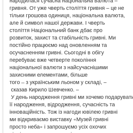
народилася сучасна національна валюта –
гривня. От уже чверть століття гривня – це не
тільки грошова одиниця, національна валюта,
але й символ нашої держави. І чверть
століття Національний банк дбає про
розвиток, захист та стабільність гривні. Ми
постійно працюємо над оновленням та
осучасненням гривні. Сьогодні в обігу
перебуває вже четверте покоління
національної валюти з найсучаснішими
захисними елементами, більше
того ̶ з українським льоном у складі, –
сказав Кирило Шевченко. –
У день народження гривні ми хочемо подарувати 
її народження, відродження, сучасність та
інноваційність. Тож із нагоди ювілею гривні
ми відкриваємо виставку «Музей гривні
просто неба» і запрошуємо усіх охочих