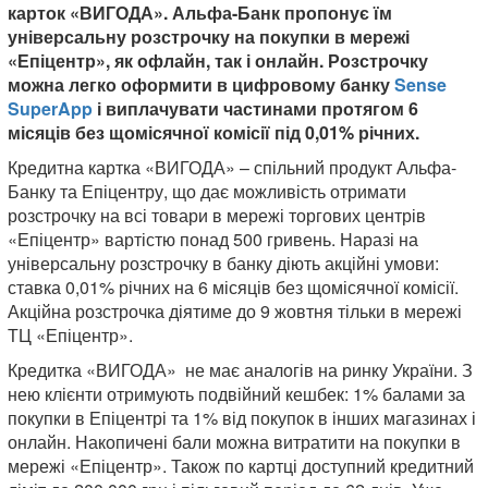
карток «ВИГОДА». Альфа-Банк пропонує їм
універсальну розстрочку на покупки в мережі
«Епіцентр», як офлайн, так і онлайн. Розстрочку
можна легко оформити в цифровому банку
Sense
SuperApp
і виплачувати частинами протягом 6
місяців без щомісячної комісії під 0,01% річних.
Кредитна картка «ВИГОДА» – спільний продукт Альфа-
Банку та Епіцентру, що дає можливість отримати
розстрочку на всі товари в мережі торгових центрів
«Епіцентр» вартістю понад 500 гривень. Наразі на
універсальну розстрочку в банку діють акційні умови:
ставка 0,01% річних на 6 місяців без щомісячної комісії.
Акційна розстрочка діятиме до 9 жовтня тільки в мережі
ТЦ «Епіцентр».
Кредитка «ВИГОДА» не має аналогів на ринку України. З
нею клієнти отримують подвійний кешбек: 1% балами за
покупки в Епіцентрі та 1% від покупок в інших магазинах і
онлайн. Накопичені бали можна витратити на покупки в
мережі «Епіцентр». Також по картці доступний кредитний