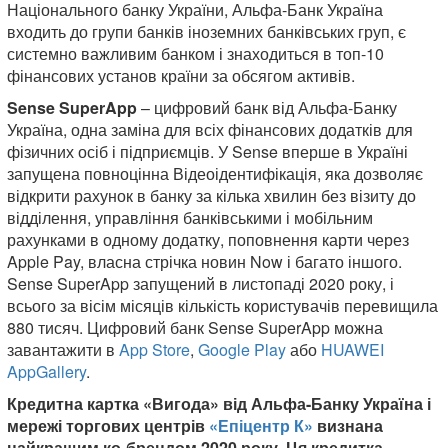
Національного банку України, Альфа-Банк Україна
входить до групи банків іноземних банківських груп, є
системно важливим банком і знаходиться в топ-10
фінансових установ країни за обсягом активів.
Sense SuperApp
– цифровий банк від Альфа-Банку
Україна, одна заміна для всіх фінансових додатків для
фізичних осіб і підприємців. У Sense вперше в Україні
запущена повноцінна Відеоідентифікація, яка дозволяє
відкрити рахунок в банку за кілька хвилин без візиту до
відділення, управління банківськими і мобільним
рахунками в одному додатку, поповнення карти через
Apple Pay, власна стрічка новин Now і багато іншого.
Sense SuperApp запущений в листопаді 2020 року, і
всього за вісім місяців кількість користувачів перевищила
880 тисяч. Цифровий банк Sense SuperApp можна
завантажити в
App Store
,
Google Play
або
HUAWEI
AppGallery
.
Кредитна картка «Вигода» від Альфа-Банку Україна і
мережі торгових центрів
«Епіцентр К»
визнана
найкращим ко-брендом 2020 року. Ця кредитка