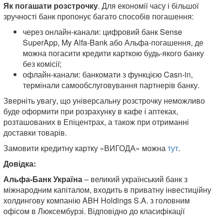
Як погашати розстрочку
. Для економії часу і більшої
зручності банк пропонує багато способів погашення:
через онлайн-канали: цифровий банк Sense
SuperApp, My Alfa-Bank або Альфа-погашення, де
можна погасити кредити карткою будь-якого банку
без комісії;
офлайн-канали: банкомати з функцією Casn-in,
термінали самообслуговування партнерів банку.
Зверніть увагу, що універсальну розстрочку неможливо
буде оформити при розрахунку в кафе і аптеках,
розташованих в Епіцентрах, а також при отриманні
доставки товарів.
Замовити кредитну картку «ВИГОДА» можна
тут
.
Довідка:
Альфа-Банк Україна
– великий український банк з
міжнародним капіталом, входить в приватну інвестиційну
холдингову компанію ABH Holdings S.A. з головним
офісом в Люксембурзі. Відповідно до класифікації