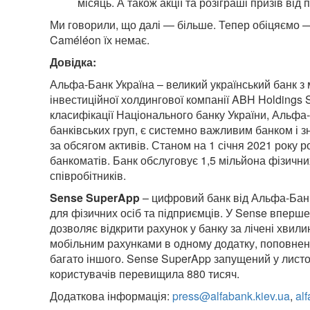
місяць. А також акції та розіграші призів від 
Ми говорили, що далі — більше. Тепер обіцяємо —
Caméléon їх немає.
Довідка:
Альфа-Банк Україна – великий український банк з
інвестиційної холдингової компанії ABH Holdings 
класифікації Національного банку України, Альфа-
банківських груп, є системно важливим банком і з
за обсягом активів. Станом на 1 січня 2021 року 
банкоматів. Банк обслуговує 1,5 мільйона фізични
співробітників.
Sense SuperApp
– цифровий банк від Альфа-Банку
для фізичних осіб та підприємців. У Sense вперше
дозволяє відкрити рахунок у банку за лічені хвили
мобільним рахунками в одному додатку, поповненн
багато іншого. Sense SuperApp запущений у листопа
користувачів перевищила 880 тисяч.
Додаткова інформація:
press@alfabank.kiev.ua
,
al