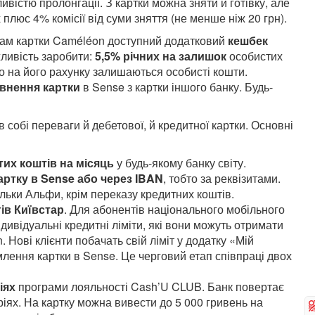
вістю пролонгації. З картки можна зняти й готівку, але
плюс 4% комісії від суми зняття (не менше ніж 20 грн).
икам картки Caméléon доступний додатковий
кешбек
жливість заробити:
5,5% річних на залишок
особистих
о на його рахунку залишаються особисті кошти.
внення картки
в Sense з картки іншого банку. Будь-
 собі переваги й дебетової, й кредитної картки. Основні
тих коштів
на місяць
у будь-якому банку світу.
картку в Sense або через IBAN
, тобто за реквізитами.
ільки Альфи, крім переказу кредитних коштів.
тів Київстар
. Для абонентів національного мобільного
ивідуальні кредитні ліміти, які вони можуть отримати
 Нові клієнти побачать свій ліміт у додатку «Мій
млення картки в Sense. Це черговий етап співпраці двох
іях
програми лояльності Cash’U CLUB. Банк повертає
іях. На картку можна вивести до 5 000 гривень на