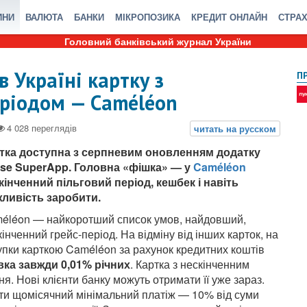
ИНИ
ВАЛЮТА
БАНКИ
МІКРОПОЗИКА
КРЕДИТ ОНЛАЙН
СТРА
Головний банківський журнал України
 Україні картку з
П
еріодом — Caméléon
тка доступна з
серпневим
оновленням додатку
se SuperApp. Головна
«
фішка
»
— у
Caméléon
кінченний пільговий період, кешбек і навіть
ливість заробити.
éléon — найкоротший список умов, найдовший,
кінченний грейс-період. На відміну від інших карток, на
упки карткою Caméléon за рахунок кредитних коштів
вка
завжди
0,01% річних
. Картка з нескінченним
я. Нові клієнти банку можуть отримати її уже зараз.
ти щомісячний мінімальний платіж — 10% від суми