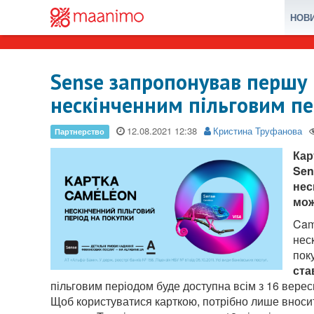
НОВ
Sense запропонував першу в
нескінченним пільговим п
12.08.2021
Кристина Труфанова
Кар
Sen
нес
мож
Cam
нес
пок
ста
пільговим періодом буде доступна всім з 16 вересн
Щоб користуватися карткою, потрібно лише вноси