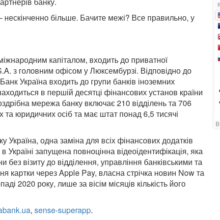
партнерів банку.
 нескінченно більше. Бачите межі? Все правильно, у
 міжнародним капіталом, входить до приватної
S.A. з головним офісом у Люксембурзі. Відповідно до
Банк Україна входить до групи банків іноземних
находиться в першій десятці фінансових установ країни
роздрібна мережа банку включає 210 відділень та 706
х та юридичних осіб та має штат понад 6,5 тисячі
 Україна, одна заміна для всіх фінансових додатків
 в Україні запущена повноцінна відеоідентифікація, яка
ни без візиту до відділення, управління банківськими та
я картки через Apple Pay, власна стрічка новин Now та
ді 2020 року, лише за вісім місяців кількість його
fabank.ua
,
sense-superapp
.