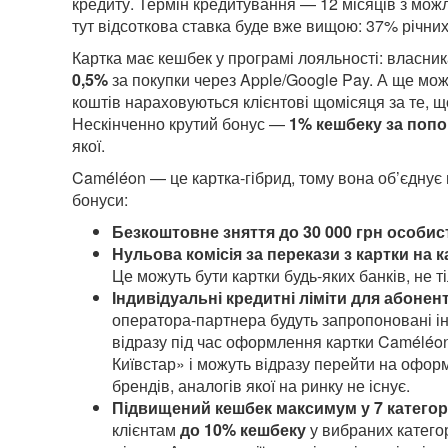
кредиту. Термін кредитування — 12 місяців з можли
тут відсоткова ставка буде вже вищою: 37% річних 
Картка має кешбек у програмі лояльності: власн
0,5%
за покупки через Apple/Google Pay. А ще мо
коштів нараховуються клієнтові щомісяця за те, щ
Нескінченно крутий бонус —
1% кешбеку за попо
якої.
Caméléon — це картка-гібрид, тому вона об’єднує в
бонуси:
Безкоштовне зняття до 30 000 грн особис
Нульова комісія за перекази з картки на 
Це можуть бути картки будь-яких банків, не т
Індивідуальні кредитні ліміти для абонен
оператора-партнера будуть запропоновані інд
відразу під час оформлення картки Caméléon.
Київстар» і можуть відразу перейти на офор
брендів, аналогів якої на ринку не існує.
Підвищений кешбек максимум у 7 категор
клієнтам
до 10% кешбеку
у вибраних категор