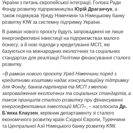
України з питань європейської інтеграції, Голова Ради
Фонду розвитку підприємництва
Юрій Драганчук
, а
також подякував Уряду Німеччини та Німецькому банку
розвитку KfW за системну підтримку України.
В рамках нового проєкту будуть запроваджені не лише
енергоефективні інвестиції на підприємствах малого
бізнесу, а й нові підходи у кредитуванні МСП, які
базуються на міжнародних екологічних та соціальних
стандартах для реалізації Політики фінансування сталого
розвитку.
«
В рамках нового проєкту Уряд Німеччини поряд з
кредитними коштами надає консультаційну підтримку
для Фонду, банків-партнерів та МСП з метою
запровадження екологічних та соціальних стандартів, а
також принципів сталого розвитку при фінансуванні
енергоефективних інвестицій МСП
», – наголосила
Др.
Б’янка Клаузен
, керівник департаменту зі сталого
економічного розвитку країн Східної Європи, Туреччини
та Центральної Азії Німецького банку розвитку KfW.