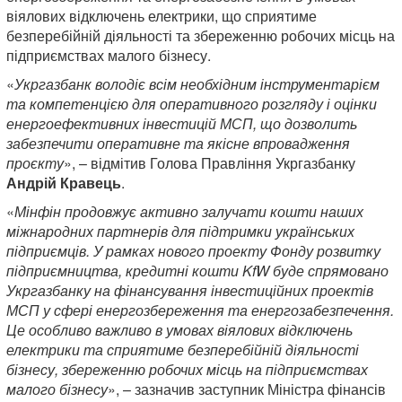
віялових відключень електрики, що сприятиме
безперебійній діяльності та збереженню робочих місць на
підприємствах малого бізнесу.
«
Укргазбанк володіє всім необхідним інструментарієм
та компетенцією для оперативного розгляду і оцінки
енергоефективних інвестицій МСП, що дозволить
забезпечити оперативне та якісне впровадження
проєкту
», – відмітив Голова Правління Укргазбанку
Андрій Кравець
.
«
Мінфін продовжує активно залучати кошти наших
міжнародних партнерів для підтримки українських
підприємців. У рамках нового проекту Фонду розвитку
підприємництва, кредитні кошти KfW буде спрямовано
Укргазбанку на фінансування інвестиційних проектів
МСП у сфері енергозбереження та енергозабезпечення.
Це особливо важливо в умовах віялових відключень
електрики та сприятиме безперебійній діяльності
бізнесу, збереженню робочих місць на підприємствах
малого бізнесу
», – зазначив заступник Міністра фінансів