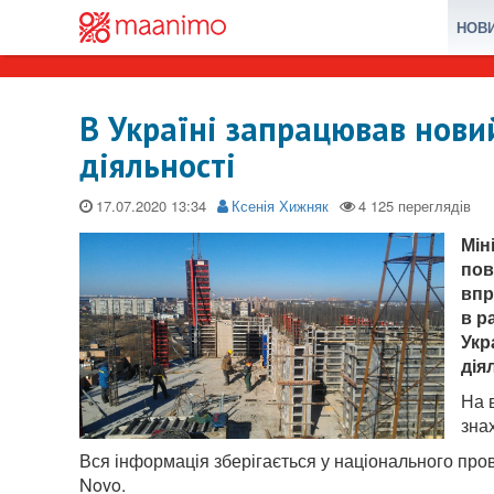
НОВ
В Україні запрацював новий
діяльності
17.07.2020
Ксенія Хижняк
Мін
пов
впр
в р
Укр
дія
На 
зна
Вся інформація зберігається у національного про
Novo.