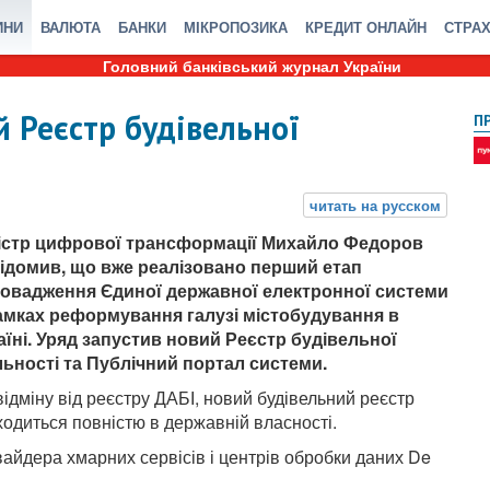
ИНИ
ВАЛЮТА
БАНКИ
МІКРОПОЗИКА
КРЕДИТ ОНЛАЙН
СТРА
Головний банківський журнал України
 Реєстр будівельної
П
істр цифрової трансформації Михайло Федоров
ідомив, що вже реалізовано перший етап
овадження Єдиної державної електронної системи
амках реформування галузі містобудування в
аїні. Уряд запустив новий Реєстр будівельної
льності та Публічний портал системи.
відміну від реєстру ДАБІ, новий будівельний реєстр
ходиться повністю в державній власності.
вайдера хмарних сервісів і центрів обробки даних De