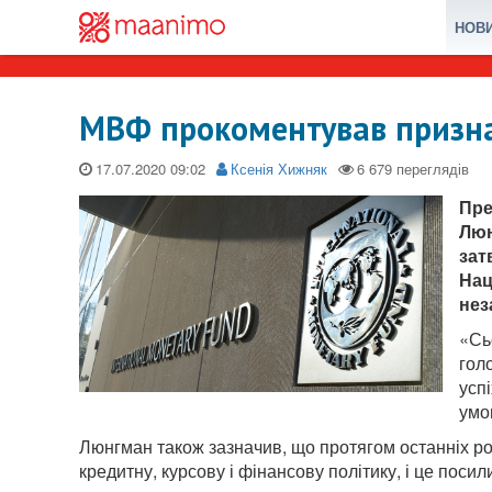
НОВ
МВФ прокоментував призна
17.07.2020
Ксенія Хижняк
Пре
Люн
зат
Нац
нез
«Сь
гол
усп
умо
Люнгман також зазначив, що протягом останніх р
кредитну, курсову і фінансову політику, і це посил