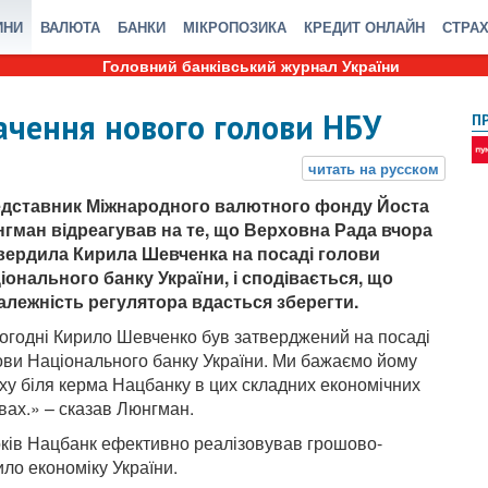
ИНИ
ВАЛЮТА
БАНКИ
МІКРОПОЗИКА
КРЕДИТ ОНЛАЙН
СТРА
Головний банківський журнал України
чення нового голови НБУ
П
дставник Міжнародного валютного фонду Йоста
гман відреагував на те, що Верховна Рада вчора
вердила Кирила Шевченка на посаді голови
іонального банку України, і сподівається, що
алежність регулятора вдасться зберегти.
огодні Кирило Шевченко був затверджений на посаді
ови Національного банку України. Ми бажаємо йому
іху біля керма Нацбанку в цих складних економічних
вах.» – сказав Люнгман.
оків Нацбанк ефективно реалізовував грошово-
ило економіку України.