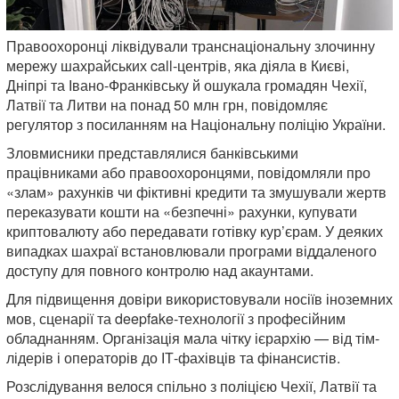
Правоохоронці ліквідували транснаціональну злочинну
мережу шахрайських call-центрів, яка діяла в Києві,
Дніпрі та Івано-Франківську й ошукала громадян Чехії,
Латвії та Литви на понад 50 млн грн, повідомляє
регулятор з посиланням на Національну поліцію України.
Зловмисники представлялися банківськими
працівниками або правоохоронцями, повідомляли про
«злам» рахунків чи фіктивні кредити та змушували жертв
переказувати кошти на «безпечні» рахунки, купувати
криптовалюту або передавати готівку кур’єрам. У деяких
випадках шахраї встановлювали програми віддаленого
доступу для повного контролю над акаунтами.
Для підвищення довіри використовували носіїв іноземних
мов, сценарії та deepfake-технології з професійним
обладнанням. Організація мала чітку ієрархію — від тім-
лідерів і операторів до ІТ-фахівців та фінансистів.
Розслідування велося спільно з поліцією Чехії, Латвії та