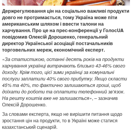
Держрегулювання цін на соціально важливі продукти
довго не протримається, тому Україна може піти
американським шляхом і ввести талони на
харчування. Про це на прес-конференції у ГолосUA
повідомив Олексій Дорошенко, генеральний
директор Української асоціації постачальників
торговельних мереж, економічний експерт.
«За статистикою, останні десять років на продукти
харчування українці витрачають близько 43-46% свого
доходу. Крім того, цієї зими українці за комунальні
послуги заплатили 40% свого прибутку. Якщо скласти
45% та 40%, то фактично залишаються гроші, щоб
доїхати до роботи та оплатити телефонний зв’язок.
На решту коштів вже не залишається»
, – зазначив
Олексій Дорошенко.
За словами експерта, якщо не вирішити питання щодо
зростання цін на продукти, то в Україні може статися
казахстанський сценарій.