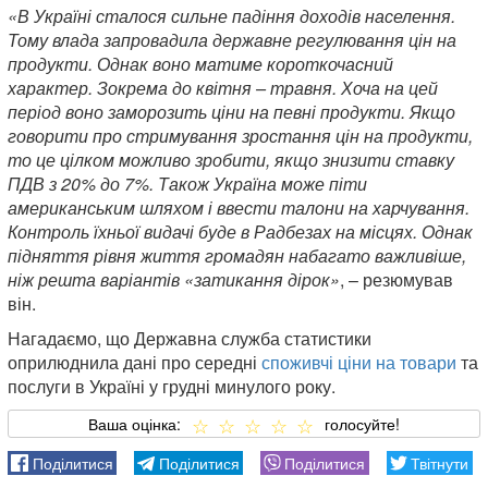
«В Україні сталося сильне падіння доходів населення.
Тому влада запровадила державне регулювання цін на
продукти. Однак воно матиме короткочасний
характер. Зокрема до квітня – травня. Хоча на цей
період воно заморозить ціни на певні продукти. Якщо
говорити про стримування зростання цін на продукти,
то це цілком можливо зробити, якщо знизити ставку
ПДВ з 20% до 7%. Також Україна може піти
американським шляхом і ввести талони на харчування.
Контроль їхньої видачі буде в Радбезах на місцях. Однак
підняття рівня життя громадян набагато важливіше,
ніж решта варіантів «затикання дірок»
, – резюмував
він.
Нагадаємо, що Державна служба статистики
оприлюднила дані про середні
споживчі ціни на товари
та
послуги в Україні у грудні минулого року.