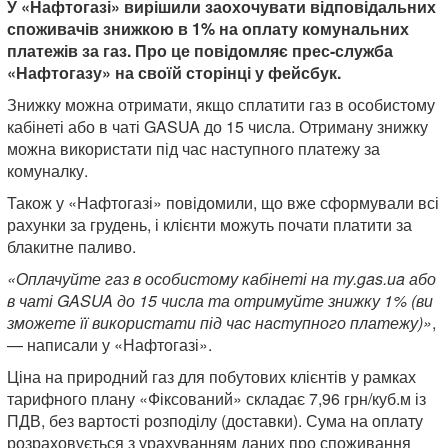
У «Нафтогазі» вирішили заохочувати відповідальних
споживачів знижкою в 1% на оплату комунальних
платежів за газ. Про це повідомляє прес-служба
«Нафтогазу» на своїй сторінці у фейсбук.
Знижку можна отримати, якщо сплатити газ в особистому
кабінеті або в чаті GASUA до 15 числа. Отриману знижку
можна використати під час наступного платежу за
комуналку.
Також у «Нафтогазі» повідомили, що вже сформували всі
рахунки за грудень, і клієнти можуть почати платити за
блакитне паливо.
«Оплачуйте газ в особистому кабінеті на my.gas.ua або
в чаті GASUA до 15 числа та отримуйте знижку 1% (ви
зможете її використати під час наступного платежу)»
,
— написали у «Нафтогазі».
Ціна на природний газ для побутових клієнтів у рамках
тарифного плану «Фіксований» складає 7,96 грн/куб.м із
ПДВ, без вартості розподілу (доставки). Сума на оплату
розраховується з урахуванням даних про споживання