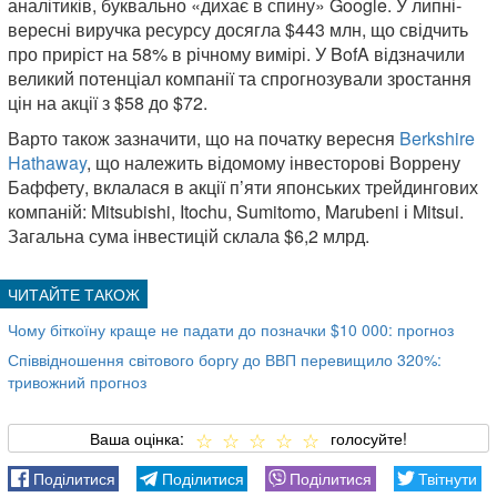
аналітиків, буквально «дихає в спину» Google. У липні-
вересні виручка ресурсу досягла $443 млн, що свідчить
про приріст на 58% в річному вимірі. У BofA відзначили
великий потенціал компанії та спрогнозували зростання
цін на акції з $58 до $72.
Варто також зазначити, що на початку вересня
Berkshire
Hathaway
, що належить відомому інвесторові Воррену
Баффету, вклалася в акції п’яти японських трейдингових
компаній: Mitsubishi, Itochu, Sumitomo, Marubeni і Mitsui.
Загальна сума інвестицій склала $6,2 млрд.
Чому біткоїну краще не падати до позначки $10 000: прогноз
Співвідношення світового боргу до ВВП перевищило 320%:
тривожний прогноз