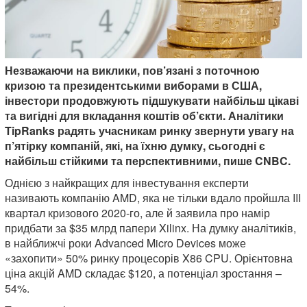
Незважаючи на виклики, пов’язані з поточною
кризою та президентськими виборами в США,
інвестори продовжують підшукувати найбільш цікаві
та вигідні для вкладання коштів об’єкти. Аналітики
TipRanks радять учасникам ринку звернути увагу на
п’ятірку компаній, які, на їхню думку, сьогодні є
найбільш стійкими та перспективними, пише CNBC.
Однією з найкращих для інвестування експерти
називають компанію AMD, яка не тільки вдало пройшла III
квартал кризового 2020-го, але й заявила про намір
придбати за $35 млрд папери Xilinx. На думку аналітиків,
в найближчі роки Advanced Micro Devices може
«захопити» 50% ринку процесорів X86 CPU. Орієнтовна
ціна акцій AMD складає $120, а потенціал зростання –
54%.