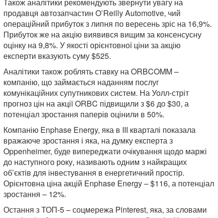
Також аналітики рекомендують звернути увагу на
продавця автозапчастин O’Reilly Automotive, чий
операційний прибуток з липня по вересень зріс на 16,9%.
Прибуток же на акцію виявився вищим за консенсусну
оцінку на 9,8%. У якості орієнтовної ціни за акцію
експерти вказують суму $525.
Аналітики також роблять ставку на ORBCOMM –
компанію, що займається наданням послуг
комунікаційних супутникових систем. На Уолл-стріт
прогноз цін на акції ORBC підвищили з $6 до $30, а
потенціал зростання паперів оцінили в 50%.
Компанію Enphase Energy, яка в III кварталі показала
вражаюче зростання і яка, на думку експерта з
Oppenheimer, буде випереджати очікування щодо маржі
до наступного року, називають одним з найкращих
об’єктів для інвестування в енергетичний простір.
Орієнтовна ціна акцій Enphase Energy – $116, а потенціал
зростання – 12%.
Остання з ТОП-5 – соцмережа Pinterest, яка, за словами