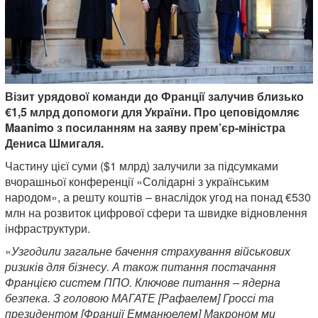
Візит урядової команди до Франції залучив близько
€1,5 млрд допомоги для України. Про цеповідомляє
Maanimo з посиланням на заяву прем’єр-міністра
Дениса Шмигаля.
Частину цієї суми ($1 млрд) залучили за підсумками
вчорашньої конференції «Солідарні з українським
народом», а решту коштів – внаслідок угод на понад €530
млн на розвиток цифрової сфери та швидке відновлення
інфраструктури.
«
Узгодили загальне бачення страхування військових
ризиків для бізнесу. А також питання постачання
Францією систем ППО. Ключове питання – ядерна
безпека. З головою МАГАТЕ [Рафаелем] Гроссі та
президентом [Франції Емманюелем] Макроном ми