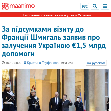
Головний банківський журнал України
За підсумками візиту до
Франції Шмигаль заявив про
залучення Україною €1,5 млрд
допомоги
15.12.2022
Кристина Труфанова