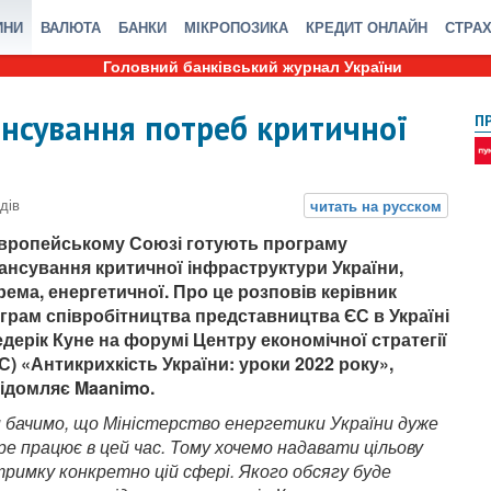
ИНИ
ВАЛЮТА
БАНКИ
МІКРОПОЗИКА
КРЕДИТ ОНЛАЙН
СТРА
Головний банківський журнал України
ансування потреб критичної
П
вропейському Союзі готують програму
ансування критичної інфраструктури України,
рема, енергетичної. Про це розповів керівник
грам співробітництва представництва ЄС в Україні
дерік Куне на форумі Центру економічної стратегії
С) «Антикрихкість України: уроки 2022 року»,
ідомляє Maanimo.
 бачимо, що Міністерство енергетики України дуже
ре працює в цей час. Тому хочемо надавати цільову
тримку конкретно цій сфері. Якого обсягу буде