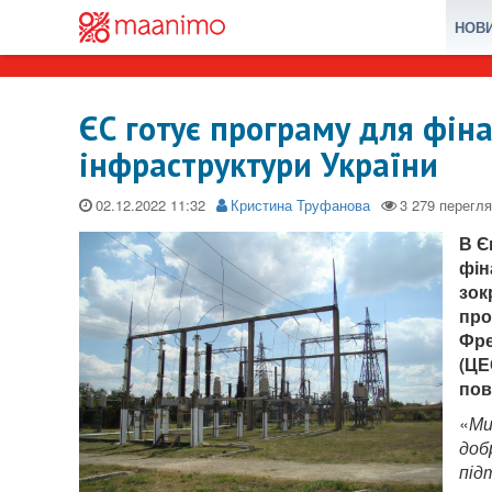
НОВ
ЄС готує програму для фін
інфраструктури України
02.12.2022
Кристина Труфанова
В Є
фін
зок
про
Фре
(ЦЕ
пов
«
Ми
доб
під