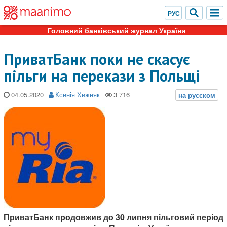
Головний банківський журнал України
ПриватБанк поки не скасує
пільги на перекази з Польщі
04.05.2020
Ксенія Хижняк
ПриватБанк продовжив до 30 липня пільговий період