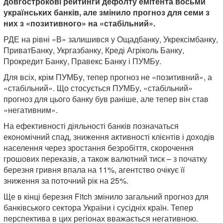
довгострокові рейтинги дефолту емітента восьми
українських банків, але змінило прогноз для семи з
них з «позитивного» на «стабільний».
РДЕ на рівні «В» залишився у Ощадбанку, Укрексімбанку,
ПриватБанку, Укргазбанку, Креді Агріколь Банку,
Прокредит Банку, Правекс Банку і ПУМБу.
Для всіх, крім ПУМБу, тепер прогноз не «позитивний», а
«стабільний». Що стосується ПУМБу, «стабільний»
прогноз для цього банку був раніше, але тепер він став
«негативним».
На ефективності діяльності банків позначаться
економічний спад, зниження активності клієнтів і доходів
населення через зростання безробіття, скорочення
грошових переказів, а також валютний тиск – з початку
березня гривня впала на 11%, агентство очікує її
зниження за поточний рік на 25%.
Ще в кінці березня Fitch змінило загальний прогноз для
банківського сектора України і сусідніх країн. Тепер
перспектива в цих регіонах вважається негативною.