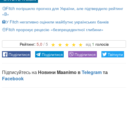
🧐Fitch погіршило прогноз для України, але підтвердило рейтинг
«B»
🏦У Fitch негативно оцінили майбутнє українських банків
🥺Fitch пророкує рецесію «безпрецедентної глибини»
5,0
1