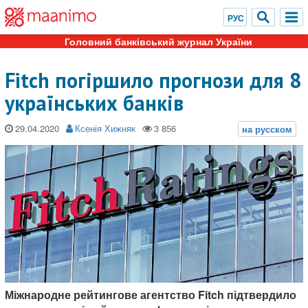
Головний банківський журнал України
Fitch погіршило прогнози для 8
українських банків
29.04.2020
Ксенія Хижняк
Міжнародне рейтингове агентство Fitch підтвердило