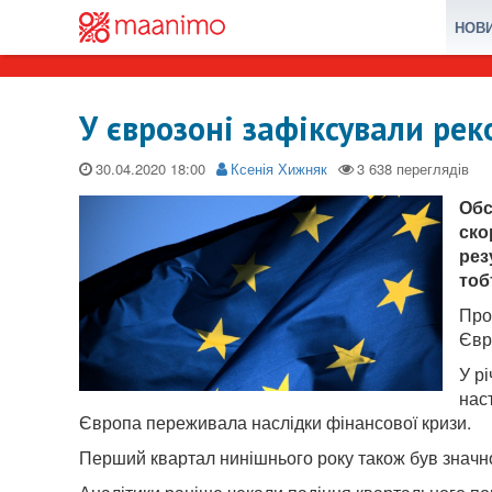
НОВ
У єврозоні зафіксували ре
30.04.2020
Ксенія Хижняк
Обс
ско
рез
тоб
Про
Євр
У р
нас
Європа переживала наслідки фінансової кризи.
Перший квартал нинішнього року також був значно 