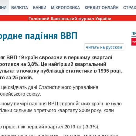
ИНИ
ВАЛЮТА
БАНКИ
МІКРОПОЗИКА
КРЕДИТ ОНЛАЙН
СТРА
Головний банківський журнал України
кордне падіння ВВП
П
яг ВВП 19 країн єврозони в першому кварталі
ротився на 3,8%. Це найгірший квартальний
ультат з початку публікації статистики в 1995 році,
то за 25 років.
 це свідчать дані Статистичного управління
опейського союзу.
ічному вимірі падіння ВВП європейських країн не було
тільки сильним з третього кварталу 2009 року, коли
гірше, ніж перший квартал 2019-го (-3,3%).