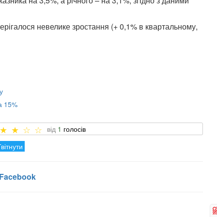
зника на 3,5%, а річного – на 3,1%, згідно з даними
терігалося невелике зростання (+ 0,1% в квартальному,
у
а 15%
1