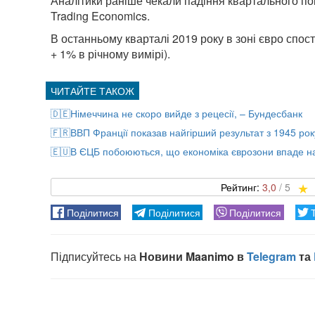
Аналітики раніше чекали падіння квартального пока
Trading Economics.
В останньому кварталі 2019 року в зоні євро спос
+ 1% в річному вимірі).
🇩🇪Німеччина не скоро вийде з рецесії, – Бундесбанк
🇫🇷ВВП Франції показав найгірший результат з 1945 рок
🇪🇺В ЄЦБ побоюються, що економіка єврозони впаде н
3,0