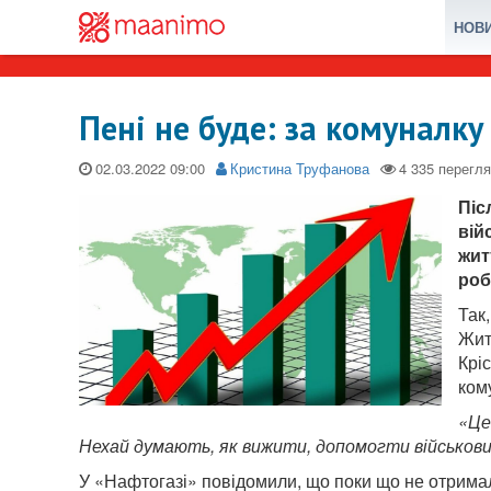
НОВ
Пені не буде: за комуналк
02.03.2022
Кристина Труфанова
Піс
вій
жит
роб
Так
Жит
Крі
ком
«Це
Нехай думають, як вижити, допомогти військови
У «Нафтогазі» повідомили, що поки що не отримал