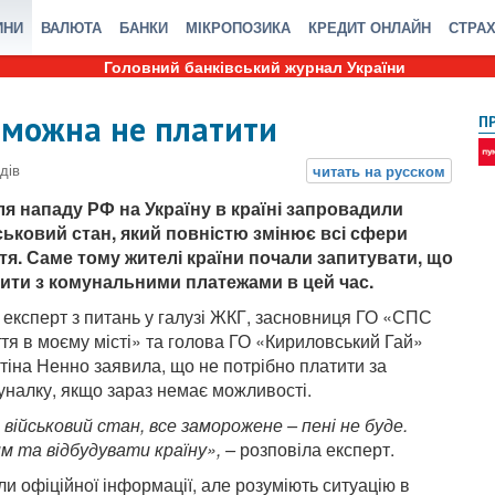
ИНИ
ВАЛЮТА
БАНКИ
МІКРОПОЗИКА
КРЕДИТ ОНЛАЙН
СТРА
Головний банківський журнал України
у можна не платити
П
ля нападу РФ на Україну в країні запровадили
ськовий стан, який повністю змінює всі сфери
тя. Саме тому жителі країни почали запитувати, що
ити з комунальними платежами в цей час.
, експерт з питань у галузі ЖКГ, засновниця ГО «СПС
тя в моєму місті» та голова ГО «Кириловський Гай»
стіна Ненно заявила, що не потрібно платити за
уналку, якщо зараз немає можливості.
 військовий стан, все заморожене – пені не буде.
м та відбудувати країну», –
розповіла експерт.
и офіційної інформації, але розуміють ситуацію в