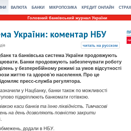
ИНИ
ВАЛЮТА
БАНКИ
МІКРОПОЗИКА
КРЕДИТ ОНЛАЙН
СТРА
Головний банківський журнал України
ема України: коментар НБУ
П
банк та банківська система України продовжують
цювати. Банки продовжують забезпечувати роботу
ділень у безперебійному режимі за умов відсутності
рози життю та здоров’ю населення. Про це
ідомляє пресс-служба регулятора.
зазначили у Нацбанку, банки також по можливості
тупово підкріплюють банкомати готівкою.
івкою каси банків та їхню ліквідність. Тимчасові
ивень на день дозволяють повністю закрити
.
 обмежень, додали в НБУ.