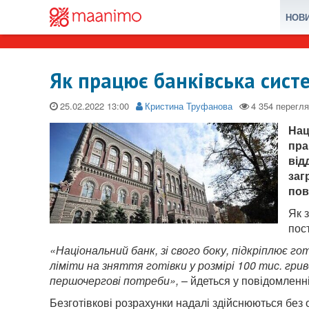
НОВ
Як працює банківська сист
25.02.2022
Кристина Труфанова
Нац
пра
від
заг
пов
Як 
пос
«Національний банк, зі свого боку, підкріплює гот
ліміти на зняття готівки у розмірі 100 тис. гр
першочергові потреби»,
– йдеться у повідомленні
Безготівкові розрахунки надалі здійснюються без