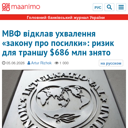
Головний банківський журнал України
МВФ відклав ухвалення
«закону про посилки»: ризик
для траншу $686 млн знято
05.06.2026
Artur Rizhok