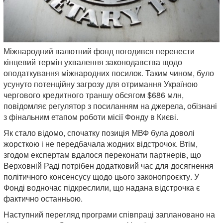
Міжнародний валютний фонд погодився перенести
кінцевий термін ухвалення законодавства щодо
оподаткування міжнародних посилок. Таким чином, було
усунуто потенційну загрозу для отримання Україною
чергового кредитного траншу обсягом $686 млн,
повідомляє регулятор з посиланням на джерела, обізнані
з фінальним етапом роботи місії Фонду в Києві.
Як стало відомо, спочатку позиція МВФ була доволі
жорсткою і не передбачала жодних відстрочок. Втім,
згодом експертам вдалося переконати партнерів, що
Верховній Раді потрібен додатковий час для досягнення
політичного консенсусу щодо цього законопроєкту. У
Фонді водночас підкреслили, що надана відстрочка є
фактично останньою.
Наступний перегляд програми співпраці заплановано на