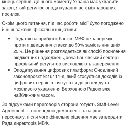
кінець серпня. До цього моменту Україна має ухвалити
закон, який регулює оподаткування всіх міжнародних
посилок.
Окрім цього питання, під час роботи місії було погоджено
й інші важливі фіскальні ініціативи:
Податок на прибуток банків: МВФ не заперечує
проти підвищення ставки до 50% замість нинішніх
25%. Це рішення розглядається як спосіб посилення
бюджетних надходжень, хоча банківський сектор і
профільний регулятор висловлюють заперечення.
Оподаткування цифрових платформ: Оновлений
законопроєкт №15111-д, який стосується доходів із
цифрових сервісів, очікується до розгляду та
можливого ухвалення Верховною Радою вже
найближчим часом.
За підсумками переговорів сторони готують Staff-Level
Agreement — попередню домовленість на рівні
персоналу, після чого фінальне рішення має затвердити
Рада директорів МВФ.