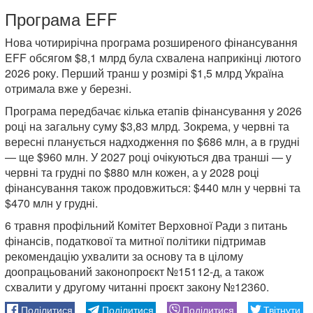
Програма EFF
Нова чотирирічна програма розширеного фінансування
EFF обсягом $8,1 млрд була схвалена наприкінці лютого
2026 року. Перший транш у розмірі $1,5 млрд Україна
отримала вже у березні.
Програма передбачає кілька етапів фінансування у 2026
році на загальну суму $3,83 млрд. Зокрема, у червні та
вересні планується надходження по $686 млн, а в грудні
— ще $960 млн. У 2027 році очікуються два транші — у
червні та грудні по $880 млн кожен, а у 2028 році
фінансування також продовжиться: $440 млн у червні та
$470 млн у грудні.
6 травня профільний Комітет Верховної Ради з питань
фінансів, податкової та митної політики підтримав
рекомендацію ухвалити за основу та в цілому
доопрацьований законопроєкт №15112-д, а також
схвалити у другому читанні проєкт закону №12360.