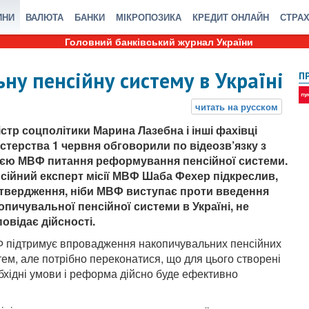
ИНИ
ВАЛЮТА
БАНКИ
МІКРОПОЗИКА
КРЕДИТ ОНЛАЙН
СТРА
Головний банківський журнал України
у пенсійну систему в Україні
П
істр соцполітики Марина Лазебна і інші фахівці
істерства 1 червня обговорили по відеозв’язку з
ією МВФ питання реформування пенсійної системи.
сійний експерт місії МВФ Шаба Фехер підкреслив,
твердження, ніби МВФ виступає проти введення
опичувальної пенсійної системи в Україні, не
повідає дійсності.
 підтримує впровадження накопичувальних пенсійних
тем, але потрібно переконатися, що для цього створені
бхідні умови і реформа дійсно буде ефективно