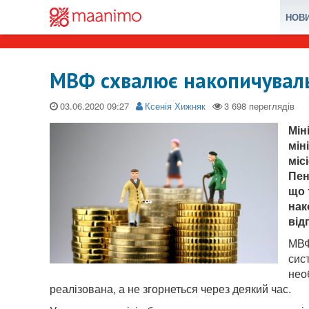
НОВ
МВФ схвалює накопичувальн
03.06.2020
Ксенія Хижняк
Мін
мін
міс
Пен
що 
нак
від
МВФ
сис
нео
реалізована, а не згорнеться через деякий час.